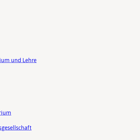
dium und Lehre
orium
sgesellschaft