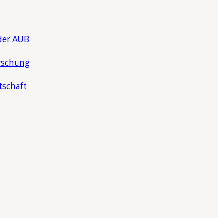
der AUB
rschung
tschaft