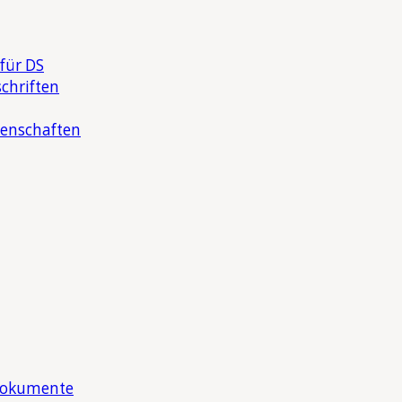
für DS
chriften
senschaften
Dokumente