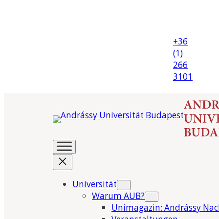
+36
(1)
266
3101
Universität
Warum AUB?
Unimagazin: Andrássy Nac