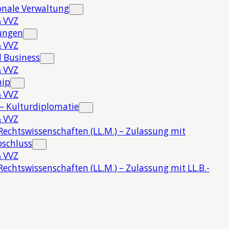
onale Verwaltung
 VVZ
hungen
 VVZ
 Business
 VVZ
hip
 VVZ
 – Kulturdiplomatie
 VVZ
Rechtswissenschaften (LL.M.) – Zulassung mit
bschluss
 VVZ
Rechtswissenschaften (LL.M.) – Zulassung mit LL.B.-