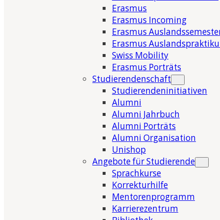
Erasmus
Erasmus Incoming
Erasmus Auslandssemeste
Erasmus Auslandspraktik
Swiss Mobility
Erasmus Porträts
Studierendenschaft
Studierendeninitiativen
Alumni
Alumni Jahrbuch
Alumni Porträts
Alumni Organisation
Unishop
Angebote für Studierende
Sprachkurse
Korrekturhilfe
Mentorenprogramm
Karrierezentrum