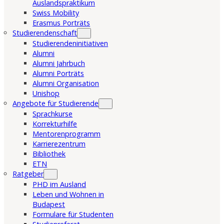
Auslandspraktikum
Swiss Mobility
Erasmus Porträts
Studierendenschaft
Studierendeninitiativen
Alumni
Alumni Jahrbuch
Alumni Porträts
Alumni Organisation
Unishop
Angebote für Studierende
Sprachkurse
Korrekturhilfe
Mentorenprogramm
Karrierezentrum
Bibliothek
ETN
Ratgeber
PHD im Ausland
Leben und Wohnen in
Budapest
Formulare für Studenten