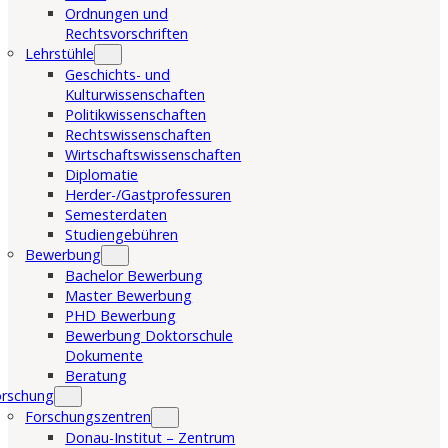
Ordnungen und
Rechtsvorschriften
Lehrstühle
Geschichts- und
Kulturwissenschaften
Politikwissenschaften
Rechtswissenschaften
Wirtschaftswissenschaften
Diplomatie
Herder-/Gastprofessuren
Semesterdaten
Studiengebühren
Bewerbung
Bachelor Bewerbung
Master Bewerbung
PHD Bewerbung
Bewerbung Doktorschule
Dokumente
Beratung
orschung
Forschungszentren
Donau-Institut – Zentrum