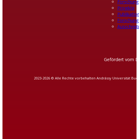
Forschung
Projekte
Publikatio
Forschung
Ausschreib
Gefördert vom D
2023-2026 © Alle Rechte vorbehalten Andrássy Universität Bud