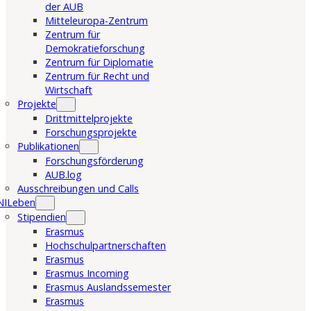
der AUB
Mitteleuropa-Zentrum
Zentrum für
Demokratieforschung
Zentrum für Diplomatie
Zentrum für Recht und
Wirtschaft
Projekte
Drittmittelprojekte
Forschungsprojekte
Publikationen
Forschungsförderung
AUB.log
Ausschreibungen und Calls
NILeben
Stipendien
Erasmus
Hochschulpartnerschaften
Erasmus
Erasmus Incoming
Erasmus Auslandssemester
Erasmus