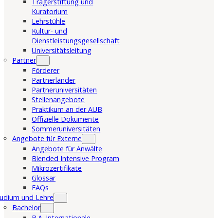
Trägerstiftung und
Kuratorium
Lehrstühle
Kultur- und
Dienstleistungsgesellschaft
Universitätsleitung
Partner
Förderer
Partnerländer
Partneruniversitäten
Stellenangebote
Praktikum an der AUB
Offizielle Dokumente
Sommeruniversitäten
Angebote für Externe
Angebote für Anwälte
Blended Intensive Program
Mikrozertifikate
Glossar
FAQs
udium und Lehre
Bachelor
B.A. Internationale