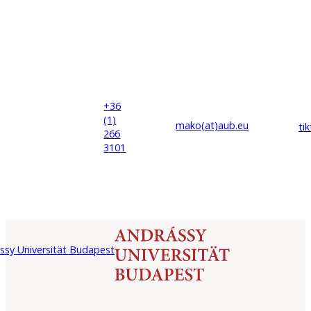
+36
(1)
mako(at)
aub
.eu
ti
266
3101