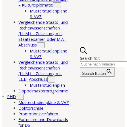
– Kulturdiplomatie
Musterstudienpläne
& VVZ
Vergleichende Staats- und
Rechtswissenschaften
(LL.M.) – Zulassung mit
Staatsexamen oder M.A.-
Abschluss
Musterstudienpläne
& VVZ
Search for:
Vergleichende Staats- und
Rechtswissenschaften
(LL.M.) – Zulassung mit
Search Button
LL.B.-Abschluss
Musterstudienplan
Doppelmasterprogramme
PHD
Musterstudienpläne & VVZ
Doktorschule
Promotionsverfahren
Formulare und Downloads
für DS