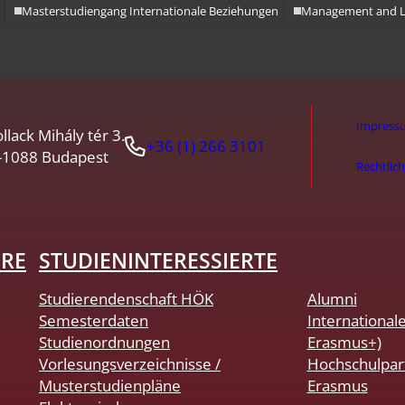
Masterstudiengang Internationale Beziehungen
Management and Le
Impress
llack Mihály tér 3.
+36 (1) 266 3101
-1088 Budapest
Rechtlic
HRE
STUDIENINTERESSIERTE
Studierendenschaft HÖK
Alumni
Semesterdaten
International
Studienordnungen
Erasmus+)
Vorlesungsverzeichnisse /
Hochschulpar
Musterstudienpläne
Erasmus