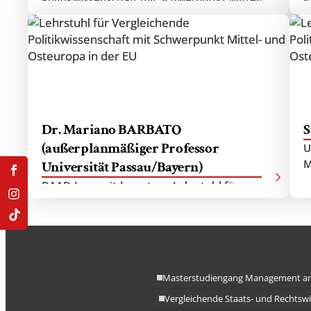
Doppelmasterprogr
und Osteuropa in der EU, Stammmitglied der
W
Doktorschule, Ansprechpartnerin Zentrum für
Demokratieforschung
Dr. Mariano BARBATO
S
(außerplanmäßiger Professor
U
M
Universität Passau/Bayern)
DAAD-Langzeitdozent am Lehrstuhl für
Vergleichende Politikwissenschaft mit
Schwerpunkt Mittel- und Osteuropa in der EU
Masterstudiengang Management an
Vergleichende Staats- und Rechtswi