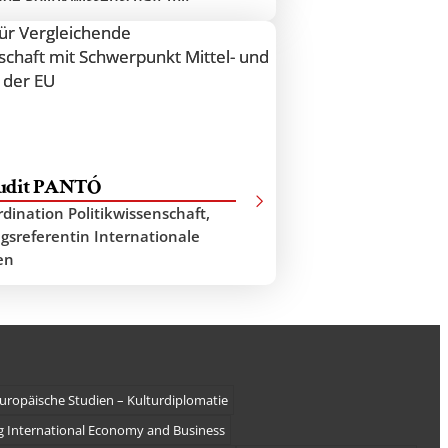
t Mittel- und Osteuropa in der EU,
e des Rektors für die Westbalkan-
on
Judit PANTÓ
dination Politikwissenschaft,
gsreferentin Internationale
en
uropäische Studien – Kulturdiplomatie
 International Economy and Business