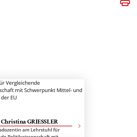
ATEN
VERSITÄTEN
BÜHREN
. Christina GRIESSLER
tsdozentin am Lehrstuhl für
de Politikwissenschaft mit