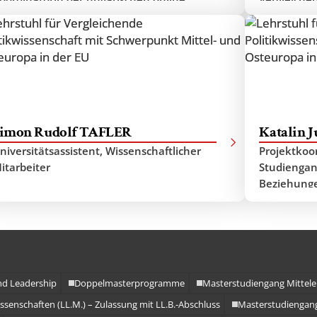
amme
ahlhilfe, Vokskabin
Schwerpunk
Beauftragt
Kooperati
imon Rudolf TAFLER
Katalin 
niversitätsassistent, Wissenschaftlicher
Projektkoor
itarbeiter
Studiengan
Beziehung
d Leadership
Doppelmasterprogramme
Masterstudiengang Mittele
ssenschaften (LL.M.) – Zulassung mit LL.B.-Abschluss
Masterstudiengang