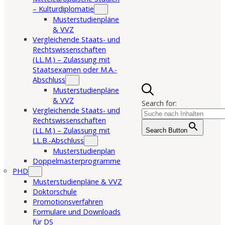
– Kulturdiplomatie
Musterstudienpläne
& VVZ
Vergleichende Staats- und
Rechtswissenschaften
(LL.M.) – Zulassung mit
Staatsexamen oder M.A.-
Abschluss
Musterstudienpläne
& VVZ
Search for:
Vergleichende Staats- und
Rechtswissenschaften
(LL.M.) – Zulassung mit
Search Button
LL.B.-Abschluss
Musterstudienplan
Doppelmasterprogramme
PHD
Musterstudienpläne & VVZ
Doktorschule
Promotionsverfahren
Formulare und Downloads
für DS