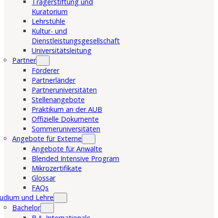
Trägerstiftung und
Kuratorium
Lehrstühle
Kultur- und
Dienstleistungsgesellschaft
Universitätsleitung
Partner
Förderer
Partnerländer
Partneruniversitäten
Stellenangebote
Praktikum an der AUB
Offizielle Dokumente
Sommeruniversitäten
Angebote für Externe
Angebote für Anwälte
Blended Intensive Program
Mikrozertifikate
Glossar
FAQs
udium und Lehre
Bachelor
B.A. Internationale