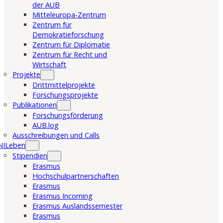
der AUB
Mitteleuropa-Zentrum
Zentrum für
Demokratieforschung
Zentrum für Diplomatie
Zentrum für Recht und
Wirtschaft
Projekte
Drittmittelprojekte
Forschungsprojekte
Publikationen
Forschungsförderung
AUB.log
Ausschreibungen und Calls
NILeben
Stipendien
Erasmus
Hochschulpartnerschaften
Erasmus
Erasmus Incoming
Erasmus Auslandssemester
Erasmus