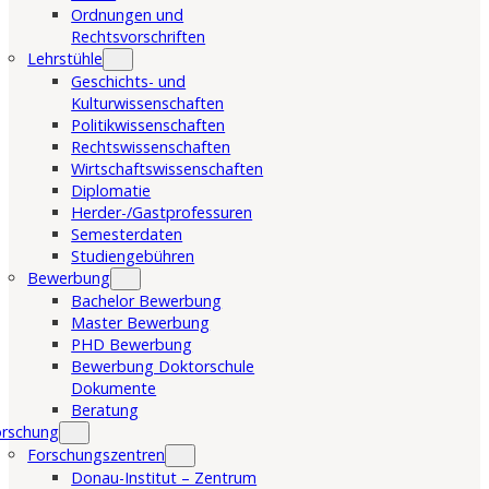
Ordnungen und
Rechtsvorschriften
Lehrstühle
Geschichts- und
Kulturwissenschaften
Politikwissenschaften
Rechtswissenschaften
Wirtschaftswissenschaften
Diplomatie
Herder-/Gastprofessuren
Semesterdaten
Studiengebühren
Bewerbung
Bachelor Bewerbung
Master Bewerbung
PHD Bewerbung
Bewerbung Doktorschule
Dokumente
Beratung
orschung
Forschungszentren
Donau-Institut – Zentrum