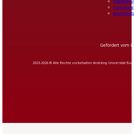
Publikatio
Forschung
Ausschreib
Gefördert vom D
2023-2026 © Alle Rechte vorbehalten Andrássy Universität Bud