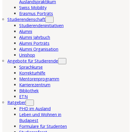
Auslandspraktikum
Swiss Mobility
Erasmus Porträts
Studierendenschaft
Studierendeninitiativen
Alumni
Alumni Jahrbuch
Alumni Porträts
Alumni Organisation
Unishop
Angebote für Studierende
Sprachkurse
Korrekturhilfe
Mentorenprogramm
Karrierezentrum
Bibliothek
ETN
Ratgeber
PHD im Ausland
Leben und Wohnen in
Budapest
Formulare für Studenten