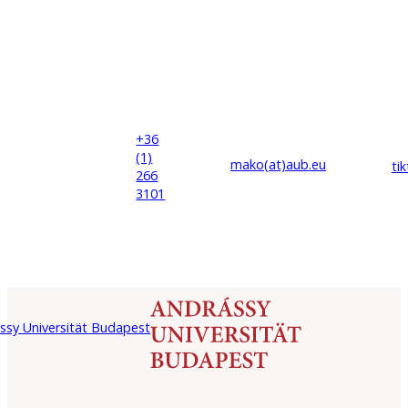
+36
(1)
mako(at)
aub
.eu
ti
266
3101