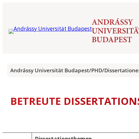
Andrássy Universität Budapest
/
PHD
/
Dissertation
BETREUTE DISSERTATION
e
Dissertationsthemen