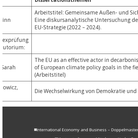
Arbeitstitel: Gemeinsame Außen- und Sic
 Finn
Eine diskursanalytische Untersuchung der
EU-Strategie (2022 – 2024).
lexprüfung
olutorium:
The EU as an effective actor in decarboni
, Sarah
of European climate policy goals in the f
(Arbeitstitel)
nowicz,
Die Wechselwirkung von Demokratie und k
International Economy and Business – Doppelmaste