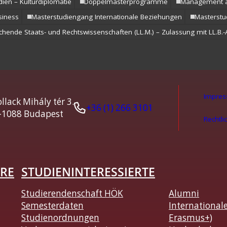
ien – Kulturdiplomatie
Doppelmasterprogramme
Management a
siness
Masterstudiengang Internationale Beziehungen
Masterstu
chende Staats- und Rechtswissenschaften (LL.M.) – Zulassung mit LL.B.
Impre
llack Mihály tér 3.
+36 (1) 266 3101
-1088 Budapest
Rechtli
RE
STUDIENINTERESSIERTE
Studierendenschaft HÖK
Alumni
Semesterdaten
International
Studienordnungen
Erasmus+)