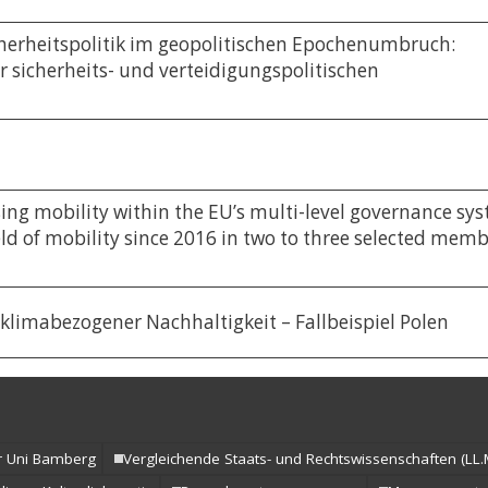
herheitspolitik im geopolitischen Epochenumbruch:
 sicherheits- und verteidigungspolitischen
sing mobility within the EU’s multi-level governance s
ield of mobility since 2016 in two to three selected mem
limabezogener Nachhaltigkeit – Fallbeispiel Polen
r Uni Bamberg
Vergleichende Staats- und Rechtswissenschaften (LL