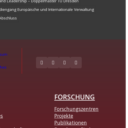
nd Leadership – Doppelmaster TU Dresden
diengang Europäische und Internationale Verwaltung
-Abschluss
ssum
ches
FORSCHUNG
Forschungszentren
es
Projekte
Publikationen