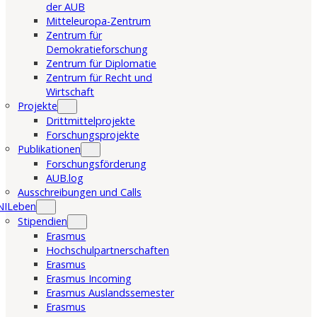
der AUB
Mitteleuropa-Zentrum
Zentrum für
Demokratieforschung
Zentrum für Diplomatie
Zentrum für Recht und
Wirtschaft
Projekte
Drittmittelprojekte
Forschungsprojekte
Publikationen
Forschungsförderung
AUB.log
Ausschreibungen und Calls
NILeben
Stipendien
Erasmus
Hochschulpartnerschaften
Erasmus
Erasmus Incoming
Erasmus Auslandssemester
Erasmus