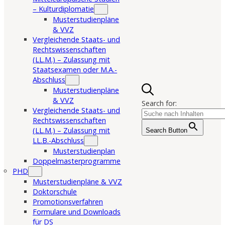
– Kulturdiplomatie
Musterstudienpläne
& VVZ
Vergleichende Staats- und
Rechtswissenschaften
(LL.M.) – Zulassung mit
Staatsexamen oder M.A.-
Abschluss
Musterstudienpläne
& VVZ
Search for:
Vergleichende Staats- und
Rechtswissenschaften
(LL.M.) – Zulassung mit
Search Button
LL.B.-Abschluss
Musterstudienplan
Doppelmasterprogramme
PHD
Musterstudienpläne & VVZ
Doktorschule
Promotionsverfahren
Formulare und Downloads
für DS