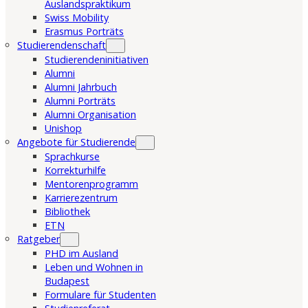
Auslandspraktikum
Swiss Mobility
Erasmus Porträts
Studierendenschaft
Studierendeninitiativen
Alumni
Alumni Jahrbuch
Alumni Porträts
Alumni Organisation
Unishop
Angebote für Studierende
Sprachkurse
Korrekturhilfe
Mentorenprogramm
Karrierezentrum
Bibliothek
ETN
Ratgeber
PHD im Ausland
Leben und Wohnen in
Budapest
Formulare für Studenten