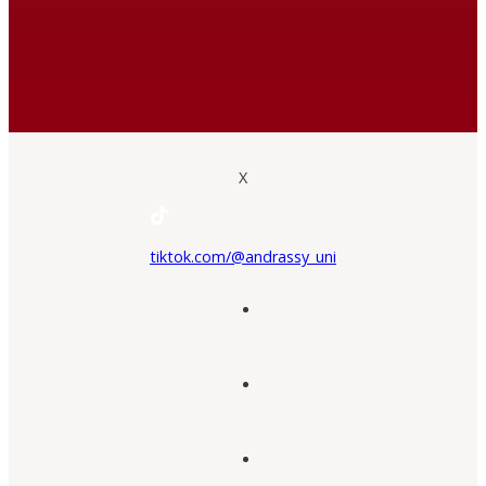
X
tiktok.com/@andrassy_uni