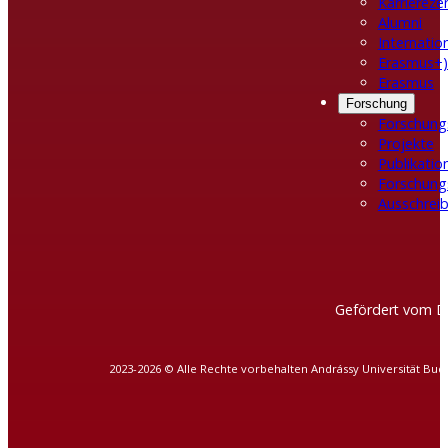
Karrierez
Alumni
Internatio
Erasmus+)
Erasmus
Forschung
Forschung
Projekte
Publikatio
Forschung
Ausschreib
Gefördert vom D
2023-2026 © Alle Rechte vorbehalten Andrássy Universität Bud