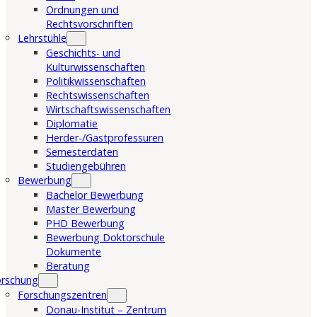
Ordnungen und
Rechtsvorschriften
Lehrstühle
Geschichts- und
Kulturwissenschaften
Politikwissenschaften
Rechtswissenschaften
Wirtschaftswissenschaften
Diplomatie
Herder-/Gastprofessuren
Semesterdaten
Studiengebühren
Bewerbung
Bachelor Bewerbung
Master Bewerbung
PHD Bewerbung
Bewerbung Doktorschule
Dokumente
Beratung
orschung
Forschungszentren
Donau-Institut – Zentrum