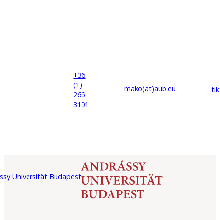
+36
(1)
mako(at)
aub
.eu
ti
266
3101