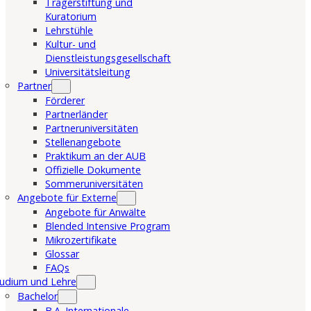
Trägerstiftung und
Kuratorium
Lehrstühle
Kultur- und
Dienstleistungsgesellschaft
Universitätsleitung
Partner
Förderer
Partnerländer
Partneruniversitäten
Stellenangebote
Praktikum an der AUB
Offizielle Dokumente
Sommeruniversitäten
Angebote für Externe
Angebote für Anwälte
Blended Intensive Program
Mikrozertifikate
Glossar
FAQs
udium und Lehre
Bachelor
B.A. Internationale