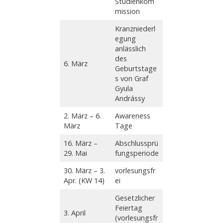
Studienkom
mission
Kranzniederl
egung
anlässlich
des
6. März
Geburtstage
s von Graf
Gyula
Andrássy
2. März – 6.
Awareness
März
Tage
16. März –
Abschlussprü
29. Mai
fungsperiode
30. März – 3.
vorlesungsfr
Apr. (KW 14)
ei
Gesetzlicher
Feiertag
3. April
(vorlesungsfr