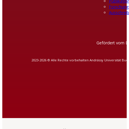
Publikatio
Forschung
Ausschreib
Gefördert vom D
2023-2026 © Alle Rechte vorbehalten Andrássy Universität Bud