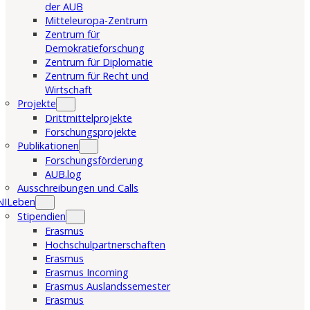
der AUB
Mitteleuropa-Zentrum
Zentrum für
Demokratieforschung
Zentrum für Diplomatie
Zentrum für Recht und
Wirtschaft
Projekte
Drittmittelprojekte
Forschungsprojekte
Publikationen
Forschungsförderung
AUB.log
Ausschreibungen und Calls
NILeben
Stipendien
Erasmus
Hochschulpartnerschaften
Erasmus
Erasmus Incoming
Erasmus Auslandssemester
Erasmus