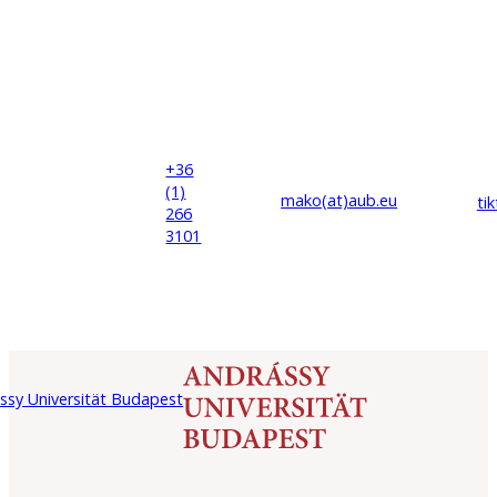
+36
(1)
mako(at)
aub
.eu
ti
266
3101