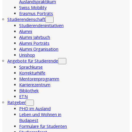
Auslandspraktikum
Swiss Mobility
Erasmus Porträts
Studierendenschaft
Studierendeninitiativen
Alumni
Alumni Jahrbuch
Alumni Porträts
Alumni Organisation
Unishop
Angebote für Studierende
Sprachkurse
Korrekturhilfe
Mentorenprogramm
Karrierezentrum
Bibliothek
ETN
Ratgeber
PHD im Ausland
Leben und Wohnen in
Budapest
Formulare für Studenten