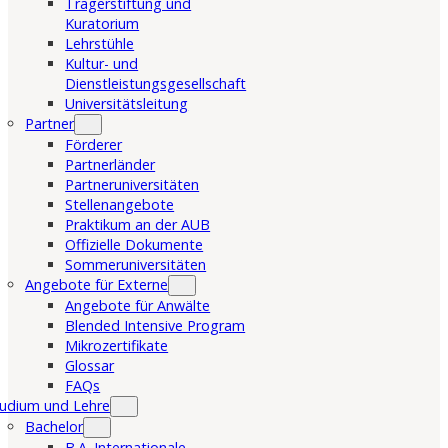
Trägerstiftung und
Kuratorium
Lehrstühle
Kultur- und
Dienstleistungsgesellschaft
Universitätsleitung
Partner
Förderer
Partnerländer
Partneruniversitäten
Stellenangebote
Praktikum an der AUB
Offizielle Dokumente
Sommeruniversitäten
Angebote für Externe
Angebote für Anwälte
Blended Intensive Program
Mikrozertifikate
Glossar
FAQs
udium und Lehre
Bachelor
B.A. Internationale