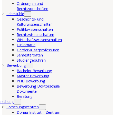
Ordnungen und
Rechtsvorschriften
Lehrstühle
Geschichts- und
Kulturwissenschaften
Politikwissenschaften
Rechtswissenschaften
Wirtschaftswissenschaften
Diplomatie
Herder-/Gastprofessuren
Semesterdaten
Studiengebühren
Bewerbung
Bachelor Bewerbung
Master Bewerbung
PHD Bewerbung
Bewerbung Doktorschule
Dokumente
Beratung
orschung
Forschungszentren
Donau-Institut – Zentrum