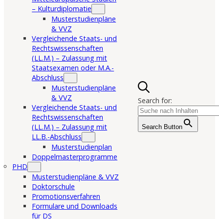
– Kulturdiplomatie
Musterstudienpläne
& VVZ
Vergleichende Staats- und
Rechtswissenschaften
(LL.M.) – Zulassung mit
Staatsexamen oder M.A.-
Abschluss
Musterstudienpläne
& VVZ
Search for:
Vergleichende Staats- und
Rechtswissenschaften
(LL.M.) – Zulassung mit
Search Button
LL.B.-Abschluss
Musterstudienplan
Doppelmasterprogramme
PHD
Musterstudienpläne & VVZ
Doktorschule
Promotionsverfahren
Formulare und Downloads
für DS