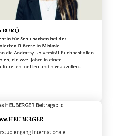
a BURÓ
entin für Schulsachen bei der
ierten Diözese in Miskolc
nn die Andrássy Universität Budapest allen
len, die zwei Jahre in einer
ulturellen, netten und niveauvollen
ung verbringen möchten. An der Andrássy
sität Budapest habe ich zwischen 2011-
uropäische und Internationale Verwaltung
rt. In dieser Zeit habe ich eine fachliche
g bekommen, bei der ich alles sowohl von
eoretischen als auch von der praktischen
eas HEUBERGER
rstudiengang Internationale