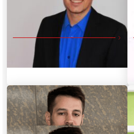
Doppelmasterprogr
Stephan Andreas Straub
Masterstudiengang Europäische und
Internationale Verwaltung
Climate Change Administration Trainee
Die Studienzeit an der AUB gab mir die
Möglichkeit, mich in dem Fachgebiet zu
spezialisieren, dem ich langfristig professionell
nachgehen möchte. Gleichzeitig konnte durch die
Arbeit und das Engagement an der AUB ich
unglaublich wertvolle Fähigkeiten erwerben, die
meinen Berufsweg schon jetzt sehr geprägt
haben. Wir haben in meiner Studienzeit zum
ersten Mal, und gleich