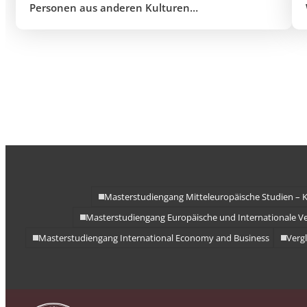
Personen aus anderen Kulturen
zusammenarbeiten kann. Das Studium an der
Andrássy Universität Budapest war
wahrscheinlich der ereignisreichste Abschnitt
meines Lebens. Ich habe während dieser Zeit
viele wertvolle Freundschaften geschlossen. Nach
dem Abschluss habe ich zwei Jahre lang
hauptsächlich in Deutschland als
Masterstudiengang Mitteleuropäische Studien – K
Masterstudiengang Europäische und Internationale V
Masterstudiengang International Economy and Business
Vergl