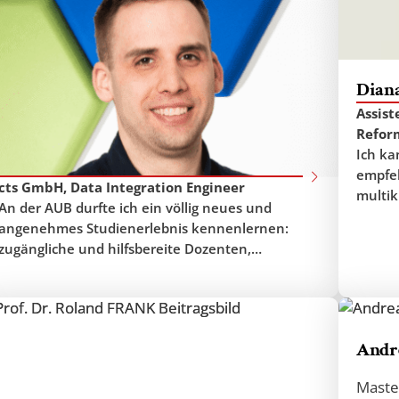
Tamás MÉSZÉGETŐ
Dian
Assist
Masterstudiengang International Economy
Reform
and Business
Ich ka
empfeh
cts GmbH, Data Integration Engineer
multik
An der AUB durfte ich ein völlig neues und
Umgeb
angenehmes Studienerlebnis kennenlernen:
Univer
zugängliche und hilfsbereite Dozenten,
2013 E
Vorlesungen, die sich oft in spannende Dialoge
studie
verwandelten, sowie die bereichernde
Bildun
Zusammenarbeit mit Kommilitonen aus den
der th
verschiedensten Ländern Europas. Die kleinen
Andr
Studiengänge und das Engagement der
Lehrkräfte gewährleisten ein hohes fachliches
Maste
Niveau, während das internationale Netzwerk