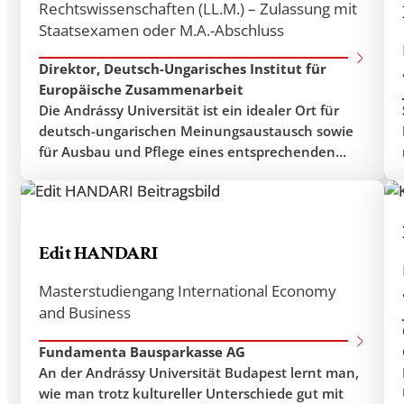
Rechtswissenschaften (LL.M.) – Zulassung mit
Staatsexamen oder M.A.-Abschluss
Direktor, Deutsch-Ungarisches Institut für
Europäische Zusammenarbeit
Die Andrássy Universität ist ein idealer Ort für
deutsch-ungarischen Meinungsaustausch sowie
für Ausbau und Pflege eines entsprechenden
Netzwerkes. Bence Bauer studierte Rechts- und
Wirtschaftswissenschaften an der Universität
Passau. Er absolvierte sowohl das deutsche als
auch das ungarische juristische Staatsexamen an
Edit HANDARI
der Universität Bonn und der Katholischen
Pázmány Péter Universität in Budapest. Nach
Masterstudiengang International Economy
Abschluss der Assessorenexamens
and Business
Fundamenta Bausparkasse AG
An der Andrássy Universität Budapest lernt man,
wie man trotz kultureller Unterschiede gut mit