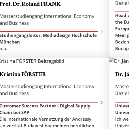
Bezie
Prof. Dr. Roland FRANK
der Universität den
Head o
Masterstudiengang International Economy
the Eu
and Business
Europe
Studiengangsleiter, Mediadesign Hochschule
Mein p
München
Bezieh
n.a.
Budape
Vorber
österr
Forsch
Kristina FÖRSTER
Dr. 
Grundl
Univer
Masterstudiengang International Economy
Maste
der di
and Business
Bezie
aktuel
das ex
Customer Success Partner I DIgital Supply
Unive
Chain bei SAP
Univer
Die internationale Vernetzung der Andrássy
Ich we
Universität Budapest hat meinen beruflichen
Univer