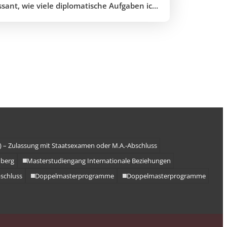
ssant, wie viele diplomatische Aufgaben ich
meinem Studium unternehmen dürfte,
n Endes bei der UNO mit ziemlich hohem
Ich werde mich immer dankbar an die
sy Universität Budapest erinnern.
) – Zulassung mit Staatsexamen oder M.A.-Abschluss
mberg
Masterstudiengang Internationale Beziehungen
bschluss
Doppelmasterprogramme
Doppelmasterprogramme