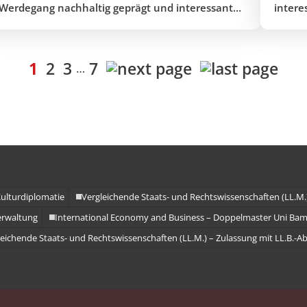
Werdegang nachhaltig geprägt und interessante
intere
Möglichkeiten eröffnet. Aufgrund der
nach 
interdisziplinären Ausrichtung des Studiums,
letzte
ihrer Internationalität und letztendlich unter
Rang. 
1
2
3
7
…
dem positiven Eindruck bei der praktischen
Andras
Eignungsprüfung, die mir die Professoren, die
Universität und die Stadt an sich vermittelt hat,
habe ich mich im Jahr 2012 für
ulturdiplomatie
Vergleichende Staats- und Rechtswissenschaften (LL.M.
erwaltung
International Economy and Business – Doppelmaster Uni Ba
eichende Staats- und Rechtswissenschaften (LL.M.) – Zulassung mit LL.B.-A