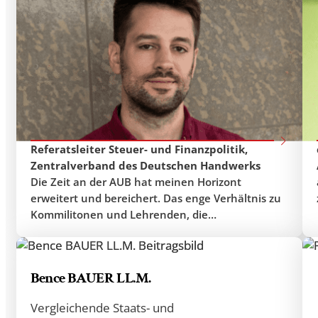
Sebastian SCHULZE BISPING
Masterstudiengang International Economy
and Business
Referatsleiter Steuer- und Finanzpolitik,
Zentralverband des Deutschen Handwerks
Die Zeit an der AUB hat meinen Horizont
erweitert und bereichert. Das enge Verhältnis zu
Kommilitonen und Lehrenden, die
Interdisziplinarität und Veranstaltungen sind
einzigartig. Der Spaziergang aus der AUB nach
dem Aufnahmegespräch mit Abstecher über den
Bence BAUER LL.M.
Spiegelsaal war prägend, ich sah Plakate vom
anstehenden Andrássy Ball und wusste hier laufe
Vergleichende Staats- und
ich gerade durch eine besondere