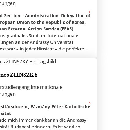
hungen
f Section – Administration, Delegation of
ropean Union to the Republic of Korea,
an External Action Service (EEAS)
ostgraduales Studium Internationale
ungen an der Andrássy Universität
st war – in jeder Hinsicht – die perfekte
eitung auf meine jetzige Tätigkeit als
eichischer Diplomat. Die Verknüpfung von
ung, Vermittlung wissenschaftlicher
János ZLINSZKY
agen und Praxisbezug gelingt an der
sität ausgezeichnet. (Gast)-Professuren aus
rstudiengang Internationale
plomatischen Praxis, interaktive und
hungen
le Lehrveranstaltungen, Exkursionen und
zellente Betreuungsverhältnis an der
rsitätsdozent, Pázmány Péter Katholische
sität
rde mich immer dankbar an die Andrassy
sität Budapest erinnern. Es ist wirklich