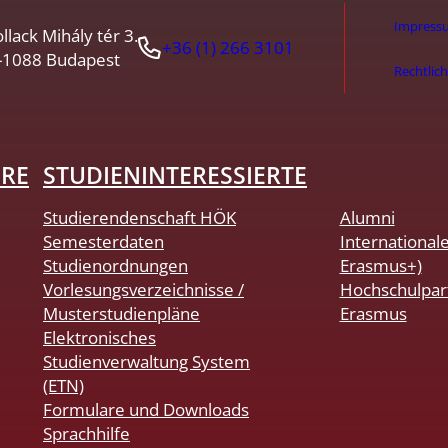
Impress
llack Mihály tér 3.
+36 (1) 266 3101
-1088 Budapest
Rechtlic
HRE
STUDIENINTERESSIERTE
Studierendenschaft HÖK
Alumni
Semesterdaten
International
Studienordnungen
Erasmus+)
Vorlesungsverzeichnisse /
Hochschulpar
Musterstudienpläne
Erasmus
Elektronisches
Studienverwaltung System
(ETN)
Formulare und Downloads
Sprachhilfe