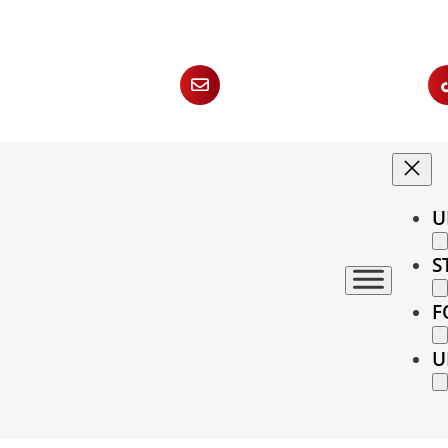
U
S
F
U