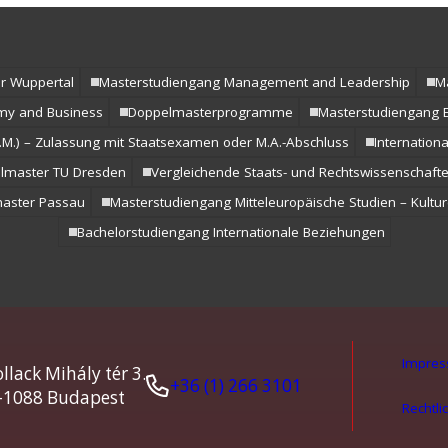
r Wuppertal
Masterstudiengang Management and Leadership
Ma
omy and Business
Doppelmasterprogramme
Masterstudiengang E
.M.) – Zulassung mit Staatsexamen oder M.A.-Abschluss
Internatio
lmaster TU Dresden
Vergleichende Staats- und Rechtswissenschaften
master Passau
Masterstudiengang Mitteleuropäische Studien – Kultur
Bachelorstudiengang Internationale Beziehungen
Impre
llack Mihály tér 3.
+36 (1) 266 3101
-1088 Budapest
Rechtli