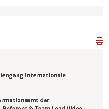
iengang Internationale
formationsamt der
– Referent & Team Lead Video