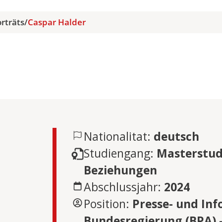
rträts
/
Caspar Halder
Nationalitat:
deutsch
Studiengang:
Masterstud
Beziehungen
Abschlussjahr:
2024
Position:
Presse- und In
Bundesregierung (BPA) 