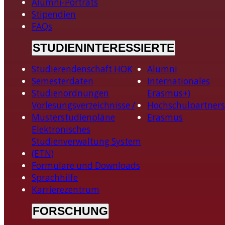
Alumni-Porträts
Stipendien
FAQs
STUDIENINTERESSIERTE
Studierendenschaft HÖK
Alumni
Semesterdaten
Internationales
Studienordnungen
Erasmus+)
Vorlesungsverzeichnisse /
Hochschulpartners
Musterstudienpläne
Erasmus
Elektronisches
Studienverwaltung System
(ETN)
Formulare und Downloads
Sprachhilfe
Karrierezentrum
FORSCHUNG