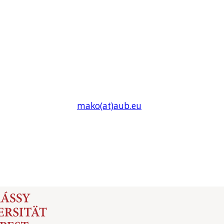
mako(at)
aub
.eu