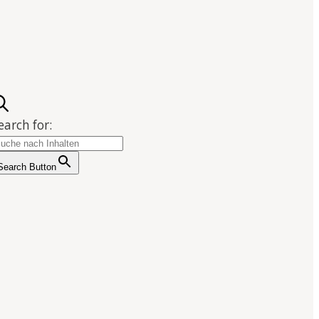
earch for:
Search Button