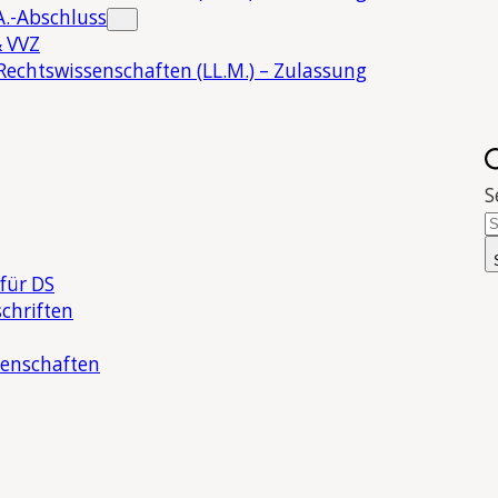
.-Abschluss
 VVZ
Rechtswissenschaften (LL.M.) – Zulassung
S
für DS
chriften
senschaften