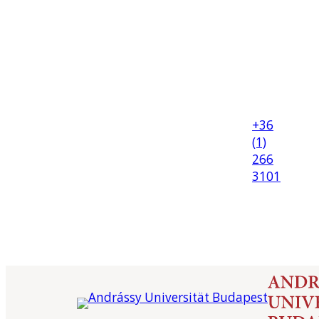
+36
(1)
266
3101