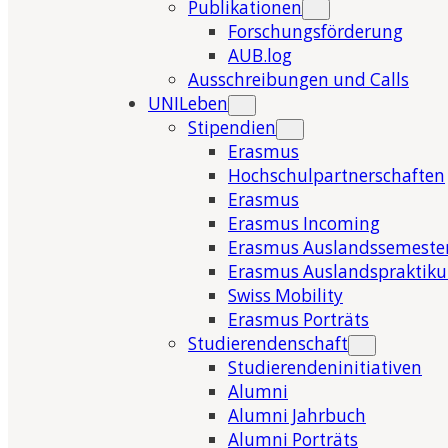
Publikationen
Forschungsförderung
AUB.log
Ausschreibungen und Calls
UNILeben
Stipendien
Erasmus
Hochschulpartnerschaften
Erasmus
Erasmus Incoming
Erasmus Auslandssemeste
Erasmus Auslandspraktik
Swiss Mobility
Erasmus Porträts
Studierendenschaft
Studierendeninitiativen
Alumni
Alumni Jahrbuch
Alumni Porträts