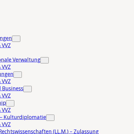
ungen
 VVZ
onale Verwaltung
 VVZ
hungen
 VVZ
 Business
 VVZ
hip
 VVZ
 – Kulturdiplomatie
 VVZ
Rechtswissenschaften (LL.M.) – Zulassung