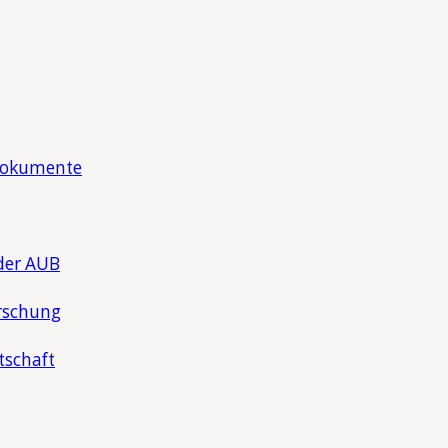
Dokumente
der AUB
rschung
tschaft