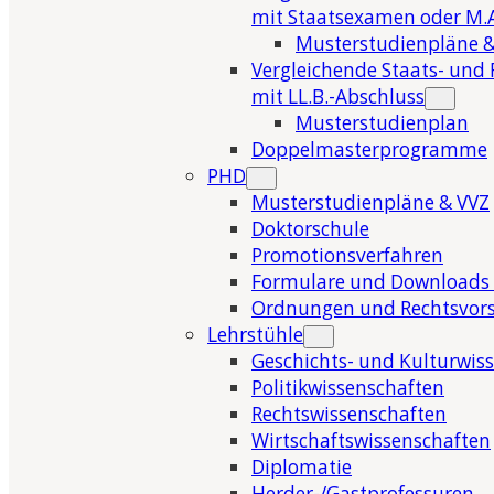
mit Staatsexamen oder M.A
Musterstudienpläne &
Vergleichende Staats- und 
mit LL.B.-Abschluss
Musterstudienplan
Doppelmasterprogramme
PHD
Musterstudienpläne & VVZ
Doktorschule
Promotionsverfahren
Formulare und Downloads 
Ordnungen und Rechtsvors
Lehrstühle
Geschichts- und Kulturwis
Politikwissenschaften
Rechtswissenschaften
Wirtschaftswissenschaften
Diplomatie
Herder-/Gastprofessuren