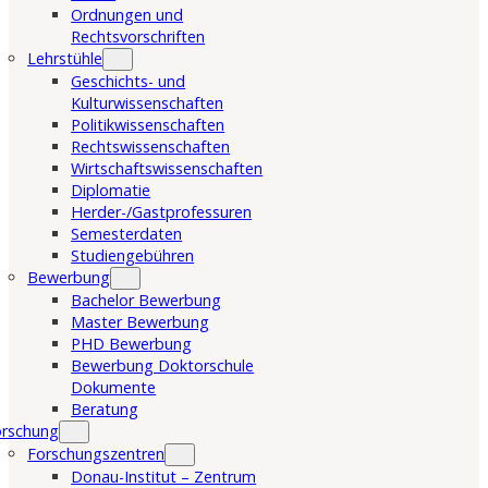
Ordnungen und
Rechtsvorschriften
Lehrstühle
Geschichts- und
Kulturwissenschaften
Politikwissenschaften
Rechtswissenschaften
Wirtschaftswissenschaften
Diplomatie
Herder-/Gastprofessuren
Semesterdaten
Studiengebühren
Bewerbung
Bachelor Bewerbung
Master Bewerbung
PHD Bewerbung
Bewerbung Doktorschule
Dokumente
Beratung
orschung
Forschungszentren
Donau-Institut – Zentrum