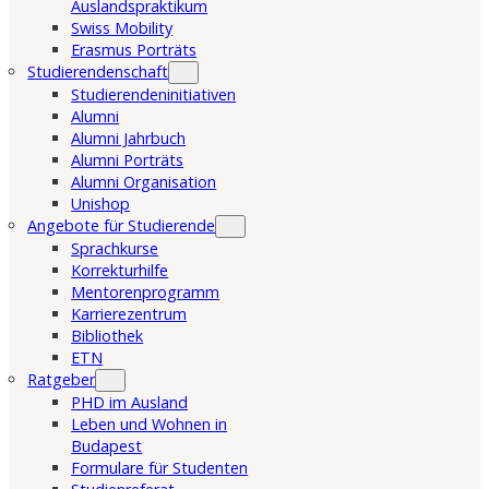
Auslandspraktikum
Swiss Mobility
Erasmus Porträts
Studierendenschaft
Studierendeninitiativen
Alumni
Alumni Jahrbuch
Alumni Porträts
Alumni Organisation
Unishop
Angebote für Studierende
Sprachkurse
Korrekturhilfe
Mentorenprogramm
Karrierezentrum
Bibliothek
ETN
Ratgeber
PHD im Ausland
Leben und Wohnen in
Budapest
Formulare für Studenten