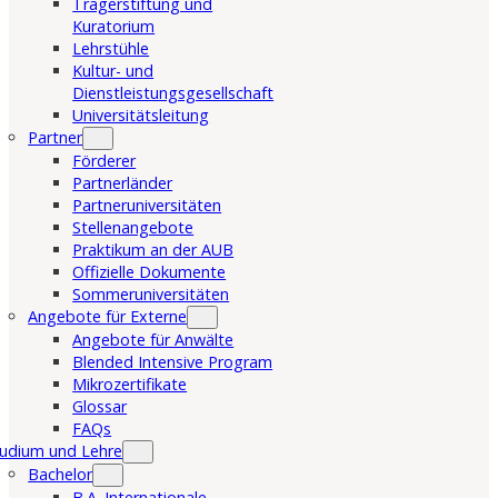
Trägerstiftung und
Kuratorium
Lehrstühle
Kultur- und
Dienstleistungsgesellschaft
Universitätsleitung
Partner
Förderer
Partnerländer
Partneruniversitäten
Stellenangebote
Praktikum an der AUB
Offizielle Dokumente
Sommeruniversitäten
Angebote für Externe
Angebote für Anwälte
Blended Intensive Program
Mikrozertifikate
Glossar
FAQs
udium und Lehre
Bachelor
B.A. Internationale