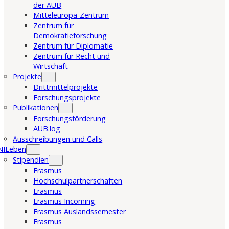
der AUB
Mitteleuropa-Zentrum
Zentrum für
Demokratieforschung
Zentrum für Diplomatie
Zentrum für Recht und
Wirtschaft
Projekte
Drittmittelprojekte
Forschungsprojekte
Publikationen
Forschungsförderung
AUB.log
Ausschreibungen und Calls
NILeben
Stipendien
Erasmus
Hochschulpartnerschaften
Erasmus
Erasmus Incoming
Erasmus Auslandssemester
Erasmus