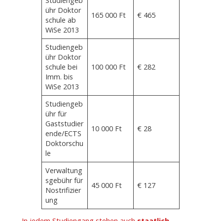
Studiengeb
ühr Doktor
165 000 Ft
€ 465
schule ab
WiSe 2013
Studiengeb
ühr Doktor
schule bei
100 000 Ft
€ 282
Imm. bis
WiSe 2013
Studiengeb
ühr für
Gaststudier
10 000 Ft
€ 28
ende/ECTS
Doktorschu
le
Verwaltung
sgebühr für
45 000 Ft
€ 127
Nostrifizier
ung
In jedem Studiengang stehen auch
staatlich