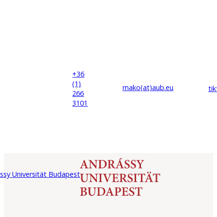
+36
(1)
mako(at)
aub
.eu
ti
266
3101