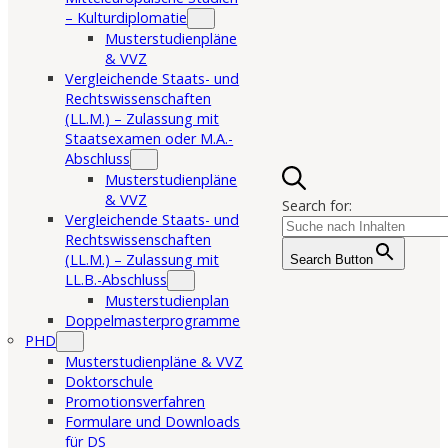
– Kulturdiplomatie
Musterstudienpläne
& VVZ
Vergleichende Staats- und
Rechtswissenschaften
(LL.M.) – Zulassung mit
Staatsexamen oder M.A.-
Abschluss
Musterstudienpläne
& VVZ
Search for:
Vergleichende Staats- und
Rechtswissenschaften
(LL.M.) – Zulassung mit
Search Button
LL.B.-Abschluss
Musterstudienplan
Doppelmasterprogramme
PHD
Musterstudienpläne & VVZ
Doktorschule
Promotionsverfahren
Formulare und Downloads
für DS