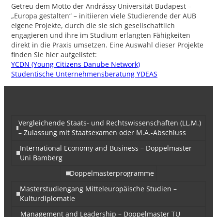
Getreu dem Motto der Andrássy Universität Budapest –
„Europa gestalten“ – initiieren viele Studierende der AUB
eigene Projekte, durch die sie sich gesellschaftlich
engagieren und ihre im Studium erlangten Fähigkeiten
direkt in die Praxis umsetzen. Eine Auswahl dieser Projekte
finden Sie hier aufgelistet:
YCDN (Young Citizens Danube Network)
Studentische Unternehmensberatung YDEAS
Vergleichende Staats- und Rechtswissenschaften (LL.M.)
– Zulassung mit Staatsexamen oder M.A.-Abschluss
International Economy and Business – Doppelmaster
Uni Bamberg
Doppelmasterprogramme
Masterstudiengang Mitteleuropäische Studien –
Kulturdiplomatie
Management and Leadership – Doppelmaster TU