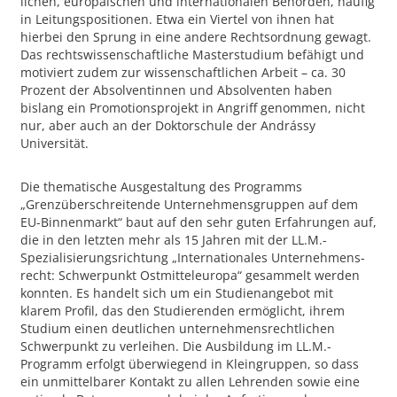
lichen, europäischen und internationalen Behörden, häufig
in Leitungspositionen. Etwa ein Viertel von ihnen hat
hierbei den Sprung in eine andere Rechtsordnung gewagt.
Das rechtswissenschaftliche Masterstu­dium befähigt und
motiviert zudem zur wissenschaftlichen Arbeit – ca. 30
Prozent der Absol­ventinnen und Absolventen haben
bislang ein Promotionsprojekt in Angriff genommen, nicht
nur, aber auch an der Doktorschule der Andrássy
Universität.
Die thematische Ausgestaltung des Programms
„Grenzüberschreitende Unternehmensgrup­pen auf dem
EU-Binnenmarkt“ baut auf den sehr guten Erfahrungen auf,
die in den letzten mehr als 15 Jahren mit der LL.M.-
Spezialisierungsrichtung „Internationales Unternehmens­
recht: Schwerpunkt Ostmitteleuropa“ gesammelt werden
konnten. Es handelt sich um ein Studien­angebot mit
klarem Profil, das den Studierenden ermöglicht, ihrem
Studium einen deutlichen unternehmensrechtlichen
Schwerpunkt zu verleihen. Die Ausbildung im LL.M.-
Programm er­folgt überwiegend in Kleingruppen, so dass
ein unmittelbarer Kontakt zu allen Lehrenden so­wie eine