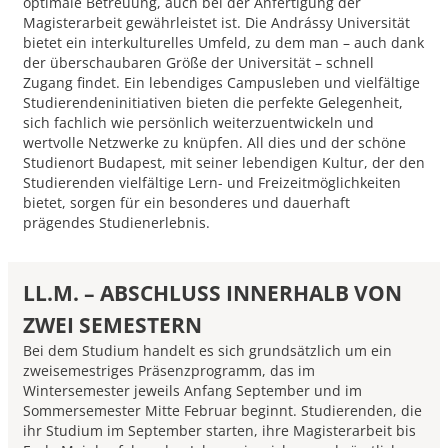
optimale Betreuung, auch bei der Anfertigung der
Magisterarbeit ge­währleistet ist. Die Andrássy Universität
bietet ein interkulturelles Umfeld, zu dem man – auch dank
der über­schaubaren Größe der Universität – schnell
Zugang findet. Ein lebendiges Cam­pusleben und vielfältige
Studierendeninitiativen bieten die perfekte Gelegenheit,
sich fachlich wie persönlich weiterzuentwickeln und
wertvolle Netzwerke zu knüpfen. All dies und der schöne
Studienort Budapest, mit seiner lebendigen Kultur, der den
Studierenden vielfältige Lern- und Freizeitmöglichkeiten
bietet, sorgen für ein besonderes und dauerhaft
prägendes Studienerlebnis.
LL.M. – ABSCHLUSS INNERHALB VON
ZWEI SEMESTERN
Bei dem Studium handelt es sich grundsätzlich um ein
zweisemestriges Präsenzprogramm, das im
Wintersemester jeweils Anfang September und im
Sommersemester Mitte Februar beginnt. Studierenden, die
ihr Studium im September starten, ihre Magisterarbeit bis