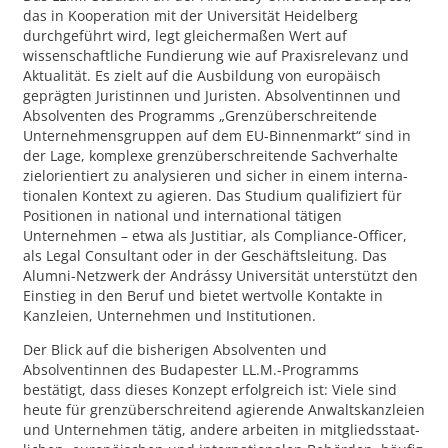
das in Kooperation mit der Univer­sität Heidelberg
durchgeführt wird, legt gleicher­maßen Wert auf
wissenschaftliche Fundie­rung wie auf Praxisrelevanz und
Aktualität. Es zielt auf die Ausbildung von europäisch
gepräg­ten Juristinnen und Juristen. Absolventinnen und
Absolventen des Programms „Grenzüber­schreitende
Unternehmensgruppen auf dem EU-Binnenmarkt“ sind in
der Lage, komplexe grenzüberschreitende Sachverhalte
zielorientiert zu analysieren und sicher in einem interna­
tionalen Kontext zu agieren. Das Studium qualifiziert für
Positionen in national und interna­tional tätigen
Unternehmen – etwa als Justitiar, als Compliance-Officer,
als Legal Consultant oder in der Geschäftsleitung. Das
Alumni-Netzwerk der Andrássy Universität unterstützt den
Einstieg in den Beruf und bietet wertvolle Kontakte in
Kanzleien, Unternehmen und Instituti­onen.
Der Blick auf die bisherigen Absolventen und
Absolventinnen des Budapester LL.M.-Programms
bestätigt, dass die­ses Konzept erfolgreich ist: Viele sind
heute für grenzüberschrei­tend agierende Anwaltskanzleien
und Unternehmen tätig, andere arbeiten in mitgliedsstaat­