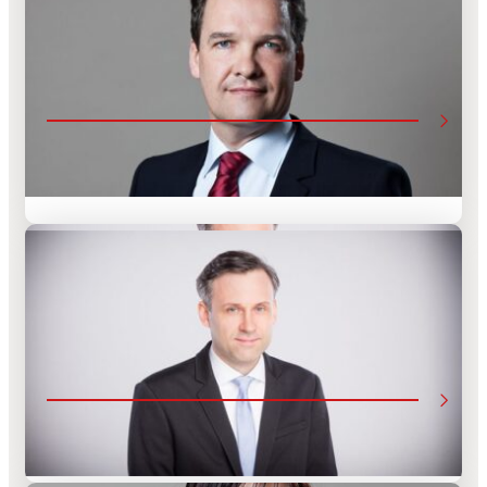
Prof. Dr. Christian SCHUBEL
Leiter des Lehrstuhls für Zivil- und Wirtschaftsrecht,
Studiengangsleiter LL.M., Stammmitglied der
Doktorschule
Dr. iur. Leszek DZIUBA LL.M.
Titularuniversitätsdozent