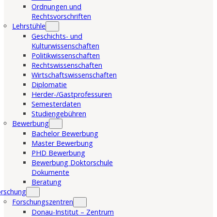
Ordnungen und
Rechtsvorschriften
Lehrstühle
Geschichts- und
Kulturwissenschaften
Politikwissenschaften
Rechtswissenschaften
Wirtschaftswissenschaften
Diplomatie
Herder-/Gastprofessuren
Semesterdaten
Studiengebühren
Bewerbung
Bachelor Bewerbung
Master Bewerbung
PHD Bewerbung
Bewerbung Doktorschule
Dokumente
Beratung
orschung
Forschungszentren
Donau-Institut – Zentrum