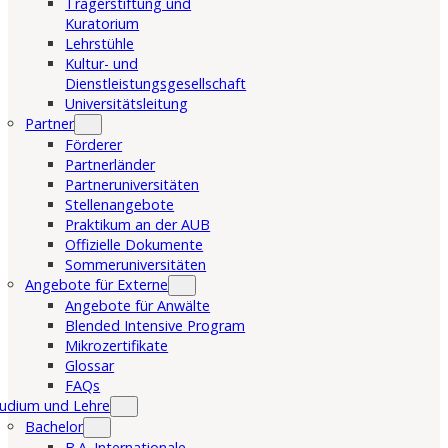
Trägerstiftung und
Kuratorium
Lehrstühle
Kultur- und
Dienstleistungsgesellschaft
Universitätsleitung
Partner
Förderer
Partnerländer
Partneruniversitäten
Stellenangebote
Praktikum an der AUB
Offizielle Dokumente
Sommeruniversitäten
Angebote für Externe
Angebote für Anwälte
Blended Intensive Program
Mikrozertifikate
Glossar
FAQs
udium und Lehre
Bachelor
B.A. Internationale