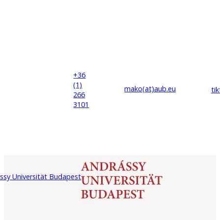
+36
(1)
mako(at)
aub
.eu
ti
266
3101