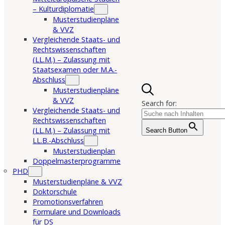
– Kulturdiplomatie
Musterstudienpläne
& VVZ
Vergleichende Staats- und
Rechtswissenschaften
(LL.M.) – Zulassung mit
Staatsexamen oder M.A.-
Abschluss
Musterstudienpläne
& VVZ
Search for:
Vergleichende Staats- und
Rechtswissenschaften
(LL.M.) – Zulassung mit
Search Button
LL.B.-Abschluss
Musterstudienplan
Doppelmasterprogramme
PHD
Musterstudienpläne & VVZ
Doktorschule
Promotionsverfahren
Formulare und Downloads
für DS