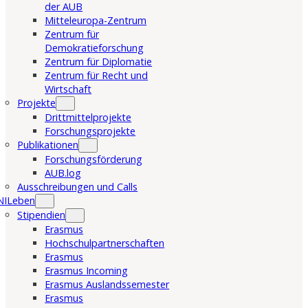
der AUB
Mitteleuropa-Zentrum
Zentrum für
Demokratieforschung
Zentrum für Diplomatie
Zentrum für Recht und
Wirtschaft
Projekte
Drittmittelprojekte
Forschungsprojekte
Publikationen
Forschungsförderung
AUB.log
Ausschreibungen und Calls
NILeben
Stipendien
Erasmus
Hochschulpartnerschaften
Erasmus
Erasmus Incoming
Erasmus Auslandssemester
Erasmus