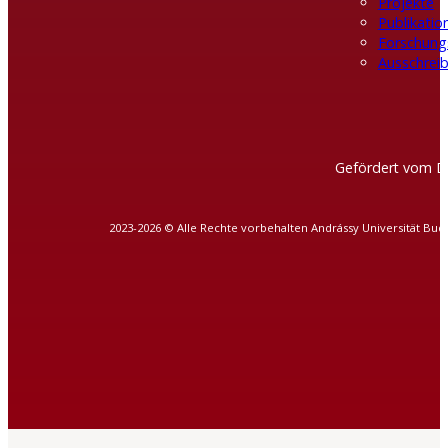
Projekte
Publikatio
Forschung
Ausschreib
Gefördert vom D
2023-2026 © Alle Rechte vorbehalten Andrássy Universität Bud