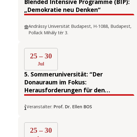
Blended Intensive Programme (BIP):
„Demokratie neu Denken“
Andrássy Universität Budapest, H-1088, Budapest,
Pollack Mihály tér 3.
25 – 30
Jul
5. Sommeruniversität: “Der
Donauraum im Fokus:
Herausforderungen für den
Zusammenhalt der Europäischen
Union”
Veranstalter:
Prof. Dr. Ellen BOS
25 – 30