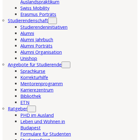
Auslandspraktikum
Swiss Mobility
Erasmus Porträts
Studierendenschaft
Studierendeninitiativen
Alumni
Alumni Jahrbuch
Alumni Porträts
Alumni Organisation
Unishop
Angebote für Studierende
Sprachkurse
Korrekturhilfe
Mentorenprogramm
Karrierezentrum
Bibliothek
ETN
Ratgeber
PHD im Ausland
Leben und Wohnen in
Budapest
Formulare für Studenten