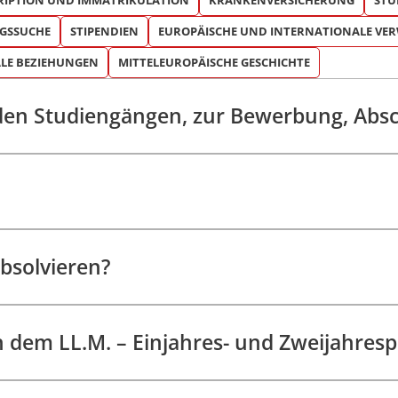
RIPTION UND IMMATRIKULATION
KRANKENVERSICHERUNG
STU
amme
SSUCHE
STIPENDIEN
EUROPÄISCHE UND INTERNATIONALE VE
LE BEZIEHUNGEN
MITTELEUROPÄISCHE GESCHICHTE
en Studiengängen, zur Bewerbung, Absch
bsolvieren?
n dem LL.M. – Einjahres- und Zweijahre