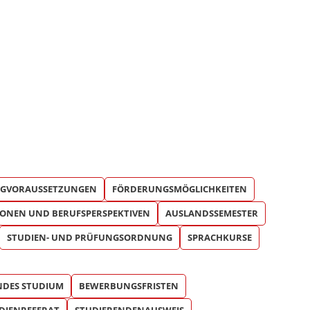
ATEN
VERSITÄTEN
BÜHREN
GVORAUSSETZUNGEN
FÖRDERUNGSMÖGLICHKEITEN
IONEN UND BERUFSPERSPEKTIVEN
AUSLANDSSEMESTER
STUDIEN- UND PRÜFUNGSORDNUNG
SPRACHKURSE
NDES STUDIUM
BEWERBUNGSFRISTEN