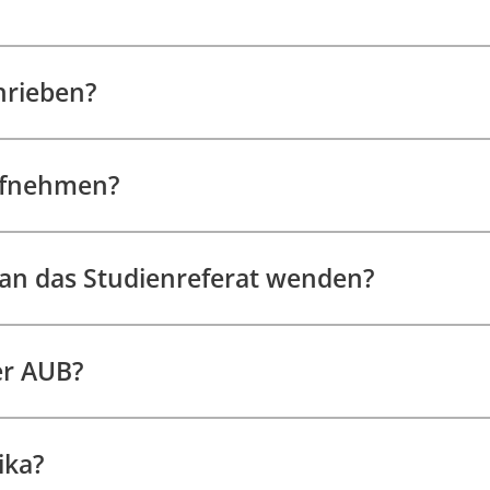
hrieben?
ufnehmen?
h an das Studienreferat wenden?
er AUB?
ika?