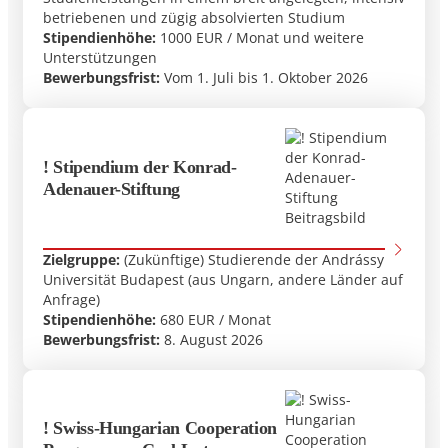
betriebenen und zügig absolvierten Studium
Stipendienhöhe:
1000 EUR / Monat und weitere
Studienverhältnis
Unterstützungen
Bewerbungsfrist:
Vom 1. Juli bis 1. Oktober 2026
Incoming/Outgoing
Zielland
! Stipendium der Konrad-
Adenauer-Stiftung
Förderart
Bachelor/Master/PhD
Zielgruppe:
(Zukünftige) Studierende der Andrássy
Universität Budapest (aus Ungarn, andere Länder auf
Anfrage)
Stipendienhöhe:
680 EUR / Monat
Bewerbungsfrist:
8. August 2026
! Swiss-Hungarian Cooperation