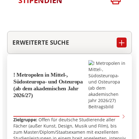
STIPENDIEN
ERWEITERTE SUCHE
Dieses Stipendium öffnen
Status
! Metropolen in Mittel-,
Südosteuropa- und Osteuropa
Anordnung
(ab dem akademischen Jahr
2026/27)
Name des Stipendiums
Herkunftsland
Zielgruppe:
Offen für deutsche Studierende aller
Fächer (außer Kunst, Design, Musik und Film), bis
zum Master/Diplom/Staatsexamen mit exzellenten
Studiengang
Studienleistungen in einem breit angelegten, intensiv