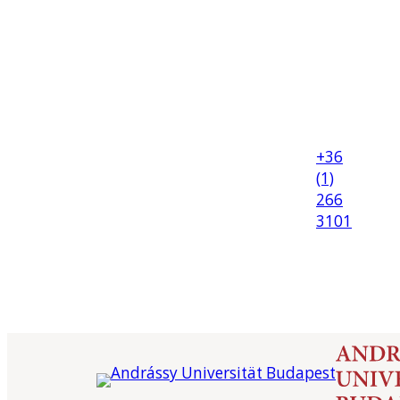
+36
(1)
266
3101