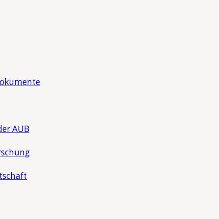
Dokumente
der AUB
rschung
tschaft