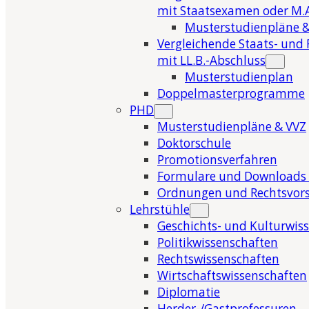
mit Staatsexamen oder M.A
Musterstudienpläne &
Vergleichende Staats- und 
mit LL.B.-Abschluss
Musterstudienplan
Doppelmasterprogramme
PHD
Musterstudienpläne & VVZ
Doktorschule
Promotionsverfahren
Formulare und Downloads 
Ordnungen und Rechtsvors
Lehrstühle
Geschichts- und Kulturwis
Politikwissenschaften
Rechtswissenschaften
Wirtschaftswissenschaften
Diplomatie
Herder-/Gastprofessuren