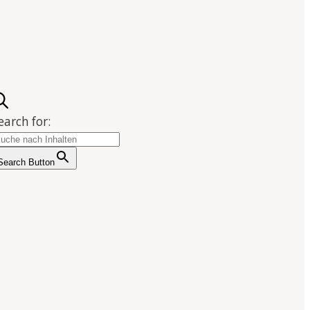
earch for:
Search Button