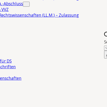
.-Abschluss
 VVZ
Rechtswissenschaften (LL.M.) – Zulassung
S
für DS
chriften
senschaften