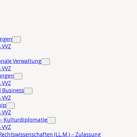
ungen
 VVZ
onale Verwaltung
 VVZ
hungen
 VVZ
 Business
 VVZ
hip
 VVZ
 – Kulturdiplomatie
 VVZ
Rechtswissenschaften (LL.M.) – Zulassung