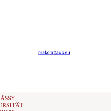
mako(at)
aub
.eu