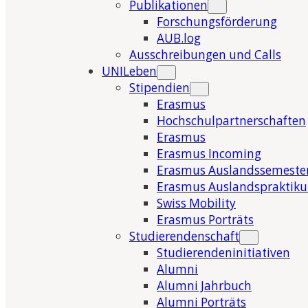
Publikationen
Forschungsförderung
AUB.log
Ausschreibungen und Calls
UNILeben
Stipendien
Erasmus
Hochschulpartnerschaften
Erasmus
Erasmus Incoming
Erasmus Auslandssemeste
Erasmus Auslandspraktik
Swiss Mobility
Erasmus Porträts
Studierendenschaft
Studierendeninitiativen
Alumni
Alumni Jahrbuch
Alumni Porträts