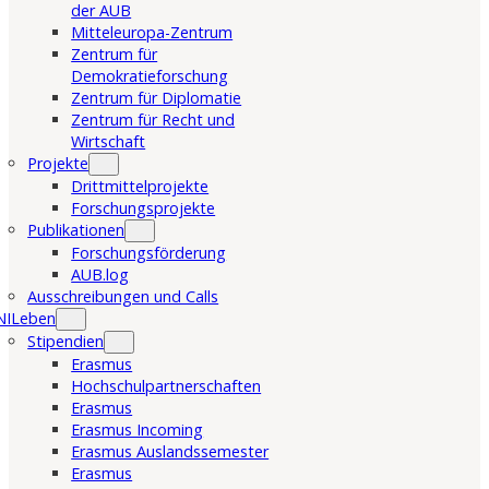
der AUB
Mitteleuropa-Zentrum
Zentrum für
Demokratieforschung
Zentrum für Diplomatie
Zentrum für Recht und
Wirtschaft
Projekte
Drittmittelprojekte
Forschungsprojekte
Publikationen
Forschungsförderung
AUB.log
Ausschreibungen und Calls
NILeben
Stipendien
Erasmus
Hochschulpartnerschaften
Erasmus
Erasmus Incoming
Erasmus Auslandssemester
Erasmus