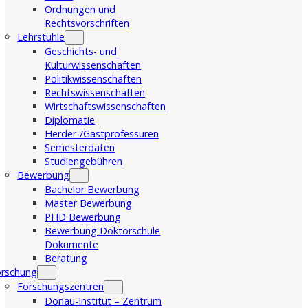
Ordnungen und
Rechtsvorschriften
Lehrstühle
Geschichts- und
Kulturwissenschaften
Politikwissenschaften
Rechtswissenschaften
Wirtschaftswissenschaften
Diplomatie
Herder-/Gastprofessuren
Semesterdaten
Studiengebühren
Bewerbung
Bachelor Bewerbung
Master Bewerbung
PHD Bewerbung
Bewerbung Doktorschule
Dokumente
Beratung
orschung
Forschungszentren
Donau-Institut – Zentrum