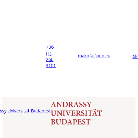
+36
(1)
mako(at)
aub
.eu
ti
266
3101