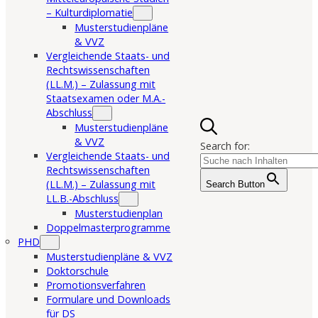
– Kulturdiplomatie
Musterstudienpläne
& VVZ
Vergleichende Staats- und
Rechtswissenschaften
(LL.M.) – Zulassung mit
Staatsexamen oder M.A.-
Abschluss
Musterstudienpläne
& VVZ
Search for:
Vergleichende Staats- und
Rechtswissenschaften
(LL.M.) – Zulassung mit
Search Button
LL.B.-Abschluss
Musterstudienplan
Doppelmasterprogramme
PHD
Musterstudienpläne & VVZ
Doktorschule
Promotionsverfahren
Formulare und Downloads
für DS