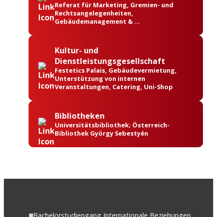
Referat für Marketing, Gremien- und
Rechtsangelegenheiten,
Gebäudemanagement & …
Kultur- und
Dienstleistungsgesellschaft
Festetics Palais, Gebäudevermietung,
Unterstützung von internen
Veranstaltungen, Catering, Uni-Shop
Bibliotheken
Universitätsbibliothek; Österreich-
Bibliothek György Sebestyén
Bachelorstudiengang Internationale Beziehungen