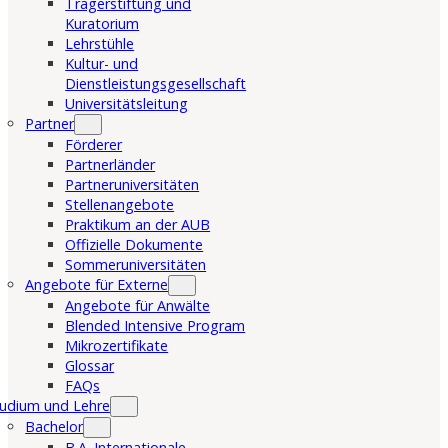
Trägerstiftung und
Kuratorium
Lehrstühle
Kultur- und
Dienstleistungsgesellschaft
Universitätsleitung
Partner
Förderer
Partnerländer
Partneruniversitäten
Stellenangebote
Praktikum an der AUB
Offizielle Dokumente
Sommeruniversitäten
Angebote für Externe
Angebote für Anwälte
Blended Intensive Program
Mikrozertifikate
Glossar
FAQs
udium und Lehre
Bachelor
B.A. Internationale