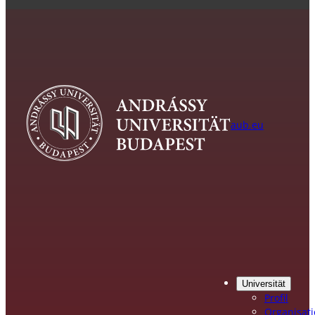
Herunterladen
Archiv Musterstudienpläne und VVZ
SoSe 2026
WS 2025 / 26
SoSe 2025
WS 2024 / 25
SoSe 2024
WS 2023 / 24
aub.eu
SoSe 2023
WS 2022 / 23
SoSe 2022
Ab SoSe 2023
(.pdf)
Herunterladen
Ab WS 2023
(.pdf)
Universität
Profil
Organisat