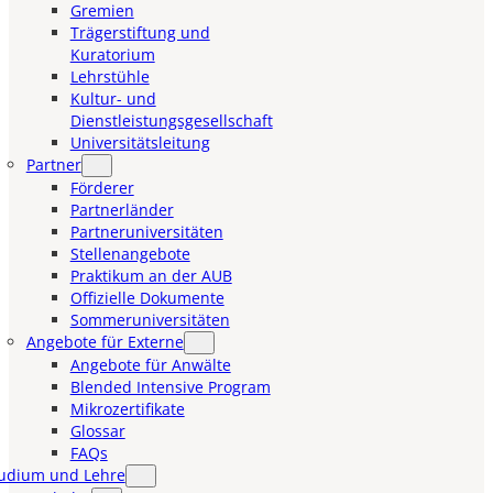
Gremien
Trägerstiftung und
Kuratorium
Lehrstühle
Kultur- und
Dienstleistungsgesellschaft
Universitätsleitung
Partner
Förderer
Partnerländer
Partneruniversitäten
Stellenangebote
Praktikum an der AUB
Offizielle Dokumente
Sommeruniversitäten
Angebote für Externe
Angebote für Anwälte
Blended Intensive Program
Mikrozertifikate
Glossar
FAQs
udium und Lehre