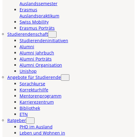
Auslandssemester
Erasmus
Auslandspraktikum
Swiss Mobility
Erasmus Porträts
Studierendenschaft
Studierendeninitiativen
Alumni
Alumni Jahrbuch
Alumni Porträts
Alumni Organisation
Unishop
Angebote für Studierende
Sprachkurse
Korrekturhilfe
Mentorenprogramm
Karrierezentrum
Bibliothek
ETN
Ratgeber
PHD im Ausland
Leben und Wohnen in