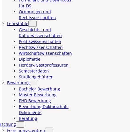
für DS
Ordnungen und
Rechtsvorschriften
Lehrstühle
Geschichts- und
Kulturwissenschaften
Politikwissenschaften
Rechtswissenschaften
Wirtschaftswissenschaften
Diplomatie
Herder-/Gastprofessuren
Semesterdaten
Studiengebühren
Bewerbung
Bachelor Bewerbung
Master Bewerbung
PHD Bewerbung
Bewerbung Doktorschule
Dokumente
Beratung
rschung
Forschungszentren