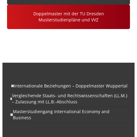
Doppelmaster mit der TU Dresden
Musterstudienpläne und VVZ
Aktuelle Musterstudienpläne und VVZ
WiSe 2026 / 2027
Ab WS 2024
(.pdf)
Internationale Beziehungen – Doppelmaster Wuppertal
Vergleichende Staats- und Rechtswissenschaften (LL.M.)
Herunterladen
– Zulassung mit LL.B.-Abschluss
Masterstudiengang International Economy and
Zur Erlaeterung der Bridging
Business
Beschlüsse_Aug 2018
(.pdf)