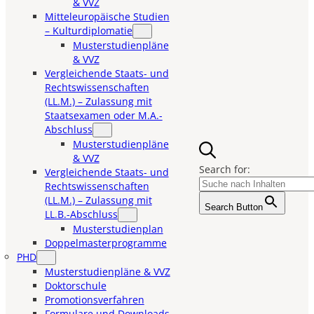
& VVZ
Mitteleuropäische Studien
– Kulturdiplomatie
Musterstudienpläne
& VVZ
Vergleichende Staats- und
Rechtswissenschaften
(LL.M.) – Zulassung mit
Staatsexamen oder M.A.-
Abschluss
Musterstudienpläne
& VVZ
Search for:
Vergleichende Staats- und
Rechtswissenschaften
(LL.M.) – Zulassung mit
Search Button
LL.B.-Abschluss
Musterstudienplan
Doppelmasterprogramme
PHD
Musterstudienpläne & VVZ
Doktorschule
Promotionsverfahren
Formulare und Downloads