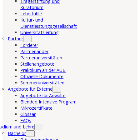
Trägerstiftung und
Kuratorium
Lehrstühle
Kultur- und
Dienstleistungsgesellschaft
Universitätsleitung
Partner
Förderer
Partnerländer
Partneruniversitäten
Stellenangebote
Praktikum an der AUB
Offizielle Dokumente
Sommeruniversitäten
Angebote für Externe
Angebote für Anwälte
Blended Intensive Program
Mikrozertifikate
Glossar
FAQs
udium und Lehre
Bachelor
B.A. Internationale