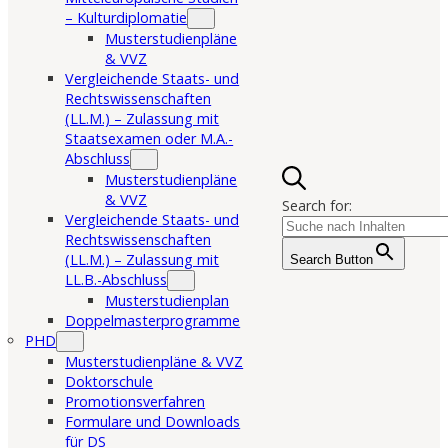
– Kulturdiplomatie
Musterstudienpläne
& VVZ
Vergleichende Staats- und
Rechtswissenschaften
(LL.M.) – Zulassung mit
Staatsexamen oder M.A.-
Abschluss
Musterstudienpläne
& VVZ
Search for:
Vergleichende Staats- und
Rechtswissenschaften
(LL.M.) – Zulassung mit
Search Button
LL.B.-Abschluss
Musterstudienplan
Doppelmasterprogramme
PHD
Musterstudienpläne & VVZ
Doktorschule
Promotionsverfahren
Formulare und Downloads
für DS