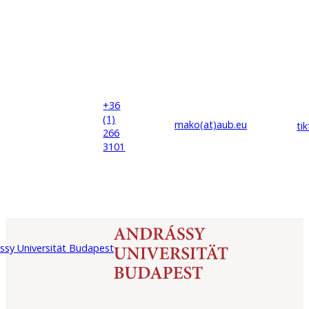
+36
(1)
mako(at)
aub
.eu
ti
266
3101