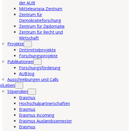
der AUB
Mitteleuropa-Zentrum
Zentrum für
Demokratieforschung
Zentrum für Diplomatie
Zentrum für Recht und
Wirtschaft
Projekte
Drittmittelprojekte
Forschungsprojekte
Publikationen
Forschungsförderung
AUB.log
Ausschreibungen und Calls
NILeben
Stipendien
Erasmus
Hochschulpartnerschaften
Erasmus
Erasmus Incoming
Erasmus Auslandssemester
Erasmus