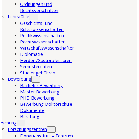
Ordnungen und
Rechtsvorschriften
Lehrstühle
Geschichts- und
Kulturwissenschaften
Politikwissenschaften
Rechtswissenschaften
Wirtschaftswissenschaften
Diplomatie
Herder-/Gastprofessuren
Semesterdaten
Studiengebühren
Bewerbung
Bachelor Bewerbung
Master Bewerbung
PHD Bewerbung
Bewerbung Doktorschule
Dokumente
Beratung
orschung
Forschungszentren
Donau-Institut – Zentrum