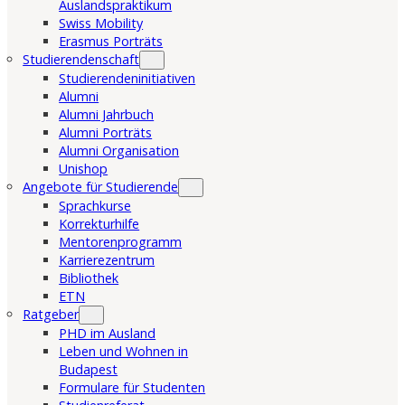
Auslandspraktikum
Swiss Mobility
Erasmus Porträts
Studierendenschaft
Studierendeninitiativen
Alumni
Alumni Jahrbuch
Alumni Porträts
Alumni Organisation
Unishop
Angebote für Studierende
Sprachkurse
Korrekturhilfe
Mentorenprogramm
Karrierezentrum
Bibliothek
ETN
Ratgeber
PHD im Ausland
Leben und Wohnen in
Budapest
Formulare für Studenten