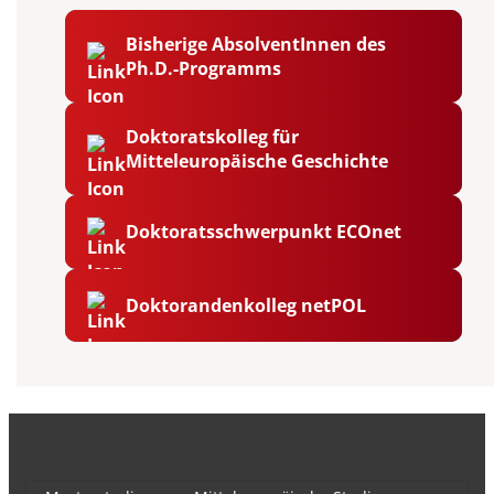
Bisherige AbsolventInnen des
Ph.D.-Programms
Doktoratskolleg für
Mitteleuropäische Geschichte
Doktoratsschwerpunkt ECOnet
Doktorandenkolleg netPOL