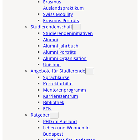
Erasmus
Auslandspraktikum
Swiss Mobility
Erasmus Porträts
Studierendenschaft
Studierendeninitiativen
Alumni
Alumni Jahrbuch
Alumni Porträts
Alumni Organisation
Unishop
Angebote für Studierende
Sprachkurse
Korrekturhilfe
Mentorenprogramm
Karrierezentrum
Bibliothek
ETN
Ratgeber
PHD im Ausland
Leben und Wohnen in
Budapest