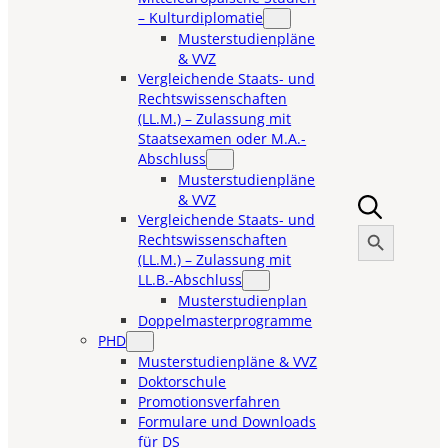
– Kulturdiplomatie
Musterstudienpläne
& VVZ
Vergleichende Staats- und
Rechtswissenschaften
(LL.M.) – Zulassung mit
Staatsexamen oder M.A.-
Abschluss
Musterstudienpläne
& VVZ
Vergleichende Staats- und
Search Button
Search
Rechtswissenschaften
for:
(LL.M.) – Zulassung mit
LL.B.-Abschluss
Musterstudienplan
Doppelmasterprogramme
PHD
Musterstudienpläne & VVZ
Doktorschule
Promotionsverfahren
Formulare und Downloads
für DS