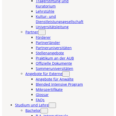
Trägerstiftung und
Kuratorium
Lehrstühle
Kultur- und
Dienstleistungsgesellschaft
Universitätsleitung
Partner
Förderer
Partnerländer
Partneruniversitäten
Stellenangebote
Praktikum an der AUB
Offizielle Dokumente
Sommeruniversitäten
Angebote für Externe
Angebote für Anwälte
Blended Intensive Program
Mikrozertifikate
Glossar
FAQs
Studium und Lehre
Bachelor
B.A. Internationale