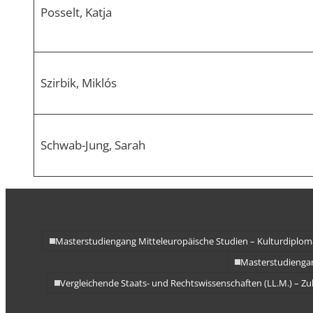
Posselt, Katja
Szirbik, Miklós
Schwab-Jung, Sarah
Masterstudiengang Mitteleuropäische Studien – Kulturdiplom
Masterstudiengan
Vergleichende Staats- und Rechtswissenschaften (LL.M.) – Z