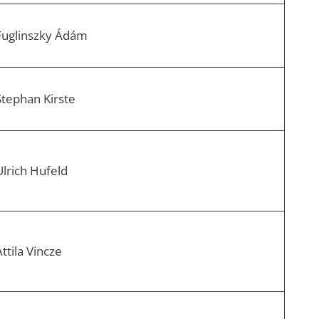
Fuglinszky Ádám
Stephan Kirste
Ulrich Hufeld
ttila Vincze