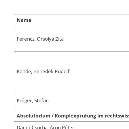
Name
Ferencz, Orsolya Zita
Kondé, Benedek Rudolf
Krüger, Stefan
Absolutorium / Komplexprüfung im rechtswis
Damó-Csorba, Áron Péter