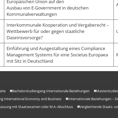
Europäischen Union auf den
A
Ausbau von E-Government in deutschen
Kommunalverwaltungen
Interkommunale Kooperation und Vergaberecht –
Wettbewerb für oder gegen staatliche
Daseinsvorsorge?
Einführung und Ausgestaltung eines Compliance
Management Systems für eine Societas Europaea
mit Sitz in Deutschland
atie
Bachelorstudiengang Internationale Beziehungen
Masterstudie
g International Economy and Business
Internationale Beziehungen – 
ulassung mit Staatsexamen oder M.A.-Abschluss
Vergleichende Staats- un