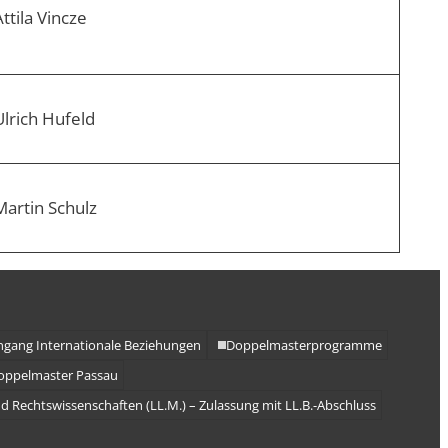
ttila Vincze
Ulrich Hufeld
Martin Schulz
ngang Internationale Beziehungen
Doppelmasterprogramme
Doppelmaster Passau
d Rechtswissenschaften (LL.M.) – Zulassung mit LL.B.-Abschluss