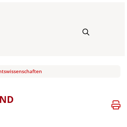
htswissenschaften
UND