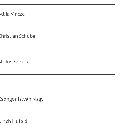
ttila Vincze
Christian Schubel
Miklós Szirbik
Csongor István Nagy
Ulrich Hufeld