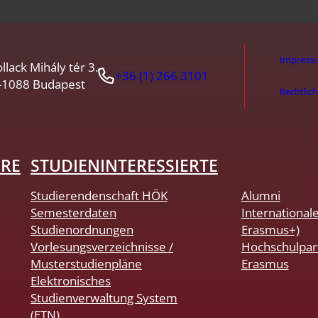
Impress
llack Mihály tér 3.
+36 (1) 266 3101
-1088 Budapest
Rechtlic
HRE
STUDIENINTERESSIERTE
Studierendenschaft HÖK
Alumni
Semesterdaten
International
Studienordnungen
Erasmus+)
Vorlesungsverzeichnisse /
Hochschulpar
Musterstudienpläne
Erasmus
Elektronisches
Studienverwaltung System
(ETN)