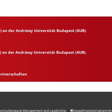
 an der Andrássy Universität Budapest (AUB).
 an der Andrássy Universität Budapest (AUB).
n
artnerschaften
erstudiengang Management and Leadership
Doppelmasterprogramme