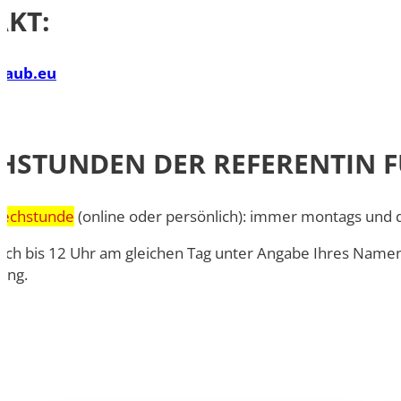
Doppelmasterprogr
KT:
)aub.eu
1
HSTUNDEN DER REFERENTIN 
rechstunde
(online oder persönlich): immer montags und d
sich bis 12 Uhr am gleichen Tag unter Angabe Ihres Nam
ung.