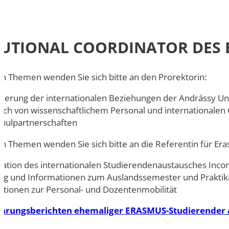
Swiss Mobility
International Econom
STUDIENFÜHRER
Erasmus Porträts
Business
Musterstudienpläne
TUTIONAL COORDINATOR DES
Management and Lead
Musterstudienpläne
Mitteleuropäische Stu
en Themen wenden Sie sich bitte an den Prorektorin:
Kulturdiplomatie
nierung der internationalen Beziehungen der Andrássy Un
Musterstudienpläne
sch von wissenschaftlichem Personal und internationalen
Vergleichende Staats-
hulpartnerschaften
Rechtswissenschaften 
Zulassung mit Staats
n Themen wenden Sie sich bitte an die Referentin für Era
M.A.-Abschluss
Musterstudienpläne
sation des internationalen Studierendenaustausches Inc
ng und Informationen zum Auslandssemester und Praktik
Vergleichende Staats-
ationen zur Personal- und Dozentenmobilität
Rechtswissenschaften 
Zulassung mit LL.B.-A
ahrungsberichten ehemaliger ERASMUS-Studierender a
Musterstudienplan