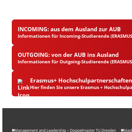
INCOMING: aus dem Ausland zur AUB
Informationen für Incoming-Studierende (ERASMUS)
OUTGOING: von der AUB ins Ausland
Informationen für Outgoing-Studierende (ERASMUS)
Erasmus+ Hochschulpartnerschafte
Hier finden Sie unsere Erasmus + Hochschulp
Management and Leadership – Doppelmaster TU Dresden
Mast