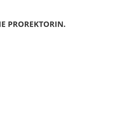
ATEN
VERSITÄTEN
BÜHREN
IE PROREKTORIN.