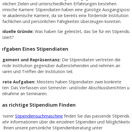
önlichen Zielen und unterschiedlichen Erfahrungen bestehen.
demische Karriere: Stipendiaten haben eine günstige Ausgangsposit
eine akademische Karriere, da sie bereits eine fördernde Institution 
n fachlichen und persönlichen Fähigkeiten überzeugen konnten.
ividuelle Gründe:
Was haben Sie geleistet, das Sie für ein Stipendi
ifiziert?
 Aufgaben Eines Stipendiaten
agement und Repräsentanz:
Die Stipendiaten vertreten die
dernde Institution gegenüber Außenstehenden und nehmen an
naren und Treffen der Institution teil.
krete Aufgaben:
Meistens haben Stipendiaten zwei konkrete
chten: Das Verfassen von Semester- und/oder Abschlussberichten u
 Teilnahme an Seminaren.
. Das richtige Stipendium Finden
 unserer
Stipendiensuchmaschine
finden Sie das passende Stipendiu
mehr Informationen über die einzelnen Stipendien und Möglichkeite
t Ihnen unsere persönliche Stipendienberatung unter