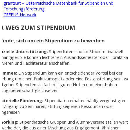
grants.at – Österreichische Datenbank für Stipendien und
Forschungsförderung
CEEPUS Network
R WEG ZUM STIPENDIUM
Gründe, sich um ein Stipendium zu bewerben
anzielle Unterstützung:
Stipendiaten sind im Studium finanziell
hängiger. Sie können leichter ein Auslandssemester oder –praktika
lvieren und Fachliteratur anschaffen.
nommee:
Ein Stipendium kann ein entscheidender Vorteil bei der
rbung um einen Praktikumsplatz oder eine Festanstellung sein, wei
itgeber Stipendien vielfach mit guten Noten und einer hohen
tungsbereitschaft gleichsetzen.
aterielle Förderung:
Stipendiaten erhalten häufig vergünstigten 
ien Zugang zu Seminaren, stiftungseigenen Ressourcen oder
ungsreisen.
working:
Stipendiatische Gruppen und Alumni-Vereine stellen wertv
zwerke dar, die aus einer Mischung aus Engagement, ähnlichen