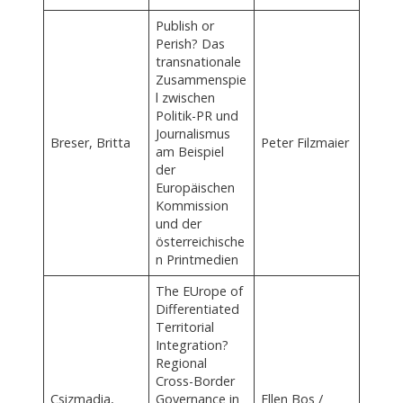
Publish or
Perish? Das
transnationale
Zusammenspie
l zwischen
Politik-PR und
Journalismus
Breser, Britta
Peter Filzmaier
am Beispiel
der
Europäischen
Kommission
und der
österreichische
n Printmedien
The EUrope of
Differentiated
Territorial
Integration?
Regional
Cross-Border
Csizmadia,
Governance in
Ellen Bos /