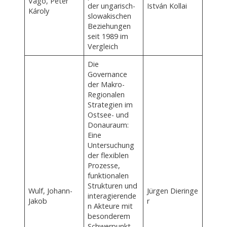
Vágó, Péter
der ungarisch-
István Kollai
Károly
slowakischen
Beziehungen
seit 1989 im
Vergleich
Die
Governance
der Makro-
Regionalen
Strategien im
Ostsee- und
Donauraum:
Eine
Untersuchung
der flexiblen
Prozesse,
funktionalen
Strukturen und
Wulf, Johann-
Jürgen Dieringe
interagierende
Jakob
r
n Akteure mit
besonderem
Schwerpunkt