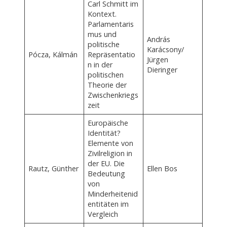
Carl Schmitt im
Kontext.
Parlamentaris
mus und
András
politische
Karácsony/
Pócza, Kálmán
Repräsentatio
Jürgen
n in der
Dieringer
politischen
Theorie der
Zwischenkriegs
zeit
Europäische
Identität?
Elemente von
Zivilreligion in
der EU. Die
Rautz, Günther
Ellen Bos
Bedeutung
von
Minderheitenid
entitäten im
Vergleich