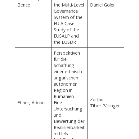
Bence
the Multi-Level
Daniel Göler
Governance
System of the
EU A Case
Study of the
EUSALP and
the EUSDR
Perspektiven
für die
Schaffung
einer ethnisch
ungarischen
autonomen
Region in
Rumänien –
Zoltán
Ebner, Adrian
Eine
Tibor Pállinger
Untersuchung
und
Bewertung der
Realisierbarkeit
mittels