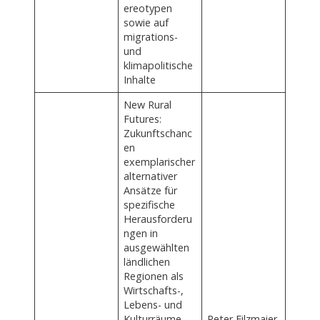
ereotypen
sowie auf
migrations-
und
klimapolitische
Inhalte
New Rural
Futures:
Zukunftschanc
en
exemplarischer
alternativer
Ansätze für
spezifische
Herausforderu
ngen in
ausgewählten
ländlichen
Regionen als
Wirtschafts-,
Lebens- und
Kulturräume
Peter Filzmaier