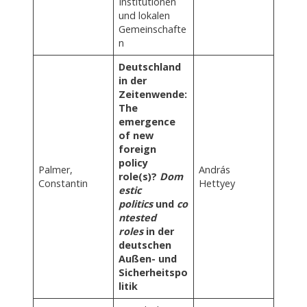
Institutionen
und lokalen
Gemeinschafte
n
Deutschland
in der
Zeitenwende:
The
emergence
of new
foreign
policy
Palmer,
András
role(s)?
Dom
Constantin
Hettyey
estic
politics
und
co
ntested
roles
in der
deutschen
Außen- und
Sicherheitspo
litik