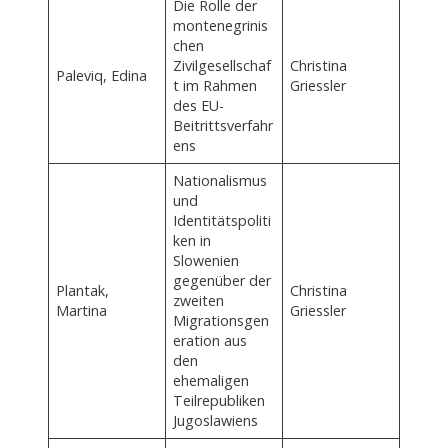
Die Rolle der
montenegrinis
chen
Zivilgesellschaf
Christina
Paleviq, Edina
t im Rahmen
Griessler
des EU-
Beitrittsverfahr
ens
Nationalismus
und
Identitätspoliti
ken in
Slowenien
gegenüber der
Plantak,
Christina
zweiten
Martina
Griessler
Migrationsgen
eration aus
den
ehemaligen
Teilrepubliken
Jugoslawiens