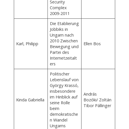
Security
Complex
2009-2011
Die Etablierung
Jobbiks in
Ungarn nach
2010 Zwischen
Karl, Philipp
Ellen Bos
Bewegung und
Partei des
Internetzeitalt
ers
Politischer
Lebenslauf von
György Krassó,
insbesondere
András
im Hinblick auf
Kinda Gabriella
Bozóki/ Zoltán
seine Rolle
Tibor Pállinger
beim
demokratische
n Wandel
Ungarns