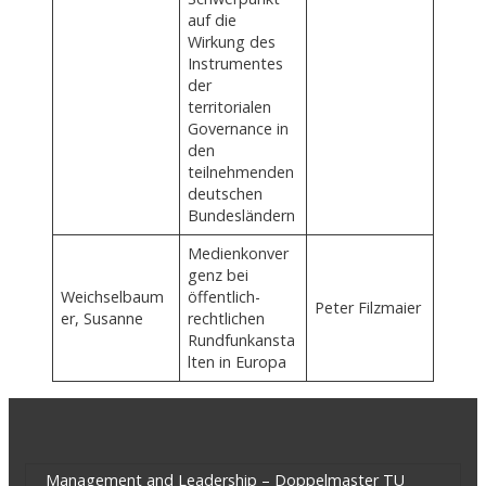
auf die
Wirkung des
Instrumentes
der
territorialen
Governance in
den
teilnehmenden
deutschen
Bundesländern
Medienkonver
genz bei
Weichselbaum
öffentlich-
Peter Filzmaier
er, Susanne
rechtlichen
Rundfunkansta
lten in Europa
Management and Leadership – Doppelmaster TU