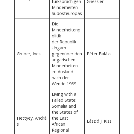
turksprachigen
Griessler
Minderheiten
Südosteuropas
Die
Minderheitenp
olitik
der Republik
Ungarn
Gruber, Ines
gegenüber den
Péter Balázs
ungarischen
Minderheiten
im Ausland
nach der
Wende 1989
Living with a
Failed State:
Somalia and
the States of
Hettyey, Andrá
the East
László J. Kiss
s
African
Regional