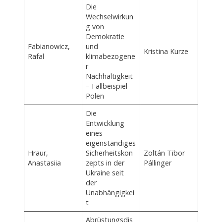
Die
Wechselwirkun
g von
Demokratie
Fabianowicz,
und
Kristina Kurze
Rafal
klimabezogene
r
Nachhaltigkeit
– Fallbeispiel
Polen
Die
Entwicklung
eines
eigenständiges
Hraur,
Sicherheitskon
Zoltán Tibor
Anastasiia
zepts in der
Pállinger
Ukraine seit
der
Unabhängigkei
t
Abrüstungsdis