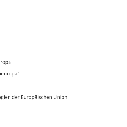
uropa
neuropa“
tegien der Europäischen Union