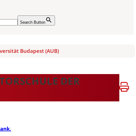
Search Button
versität Budapest (AUB)
KTORSCHULE DER
ank.