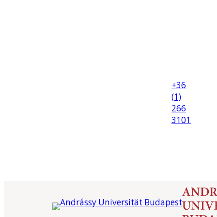
+36
(1)
266
3101