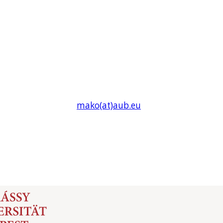
mako(at)
aub
.eu