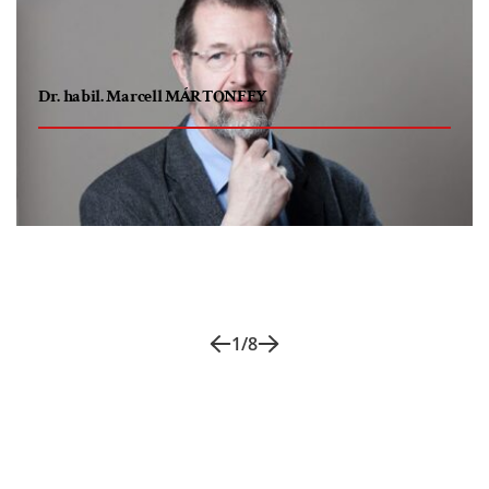
Dr. habil. Marcell MÁRTONFFY
ehemaliger Universitätsdozent für Literatur
1
/
8