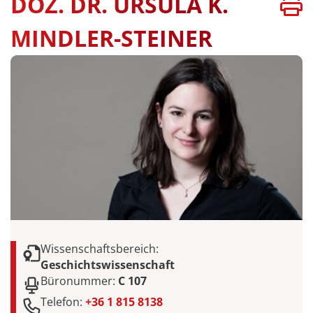
DOZ. DR. URSULA K.
MINDLER-STEINER
Wissenschaftsbereich:
Geschichtswissenschaft
Büronummer:
C 107
Telefon:
+36 1 815 8138