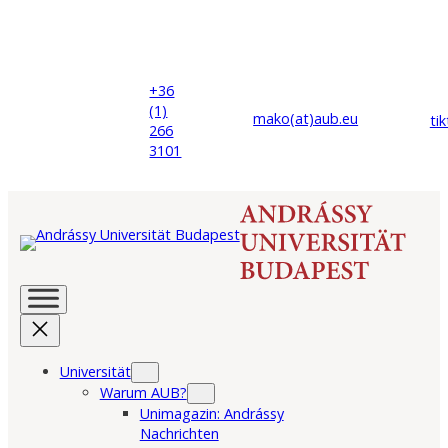
+36
(1)
mako(at)
aub
.eu
ti
266
3101
Universität
Warum AUB?
Unimagazin: Andrássy
Nachrichten