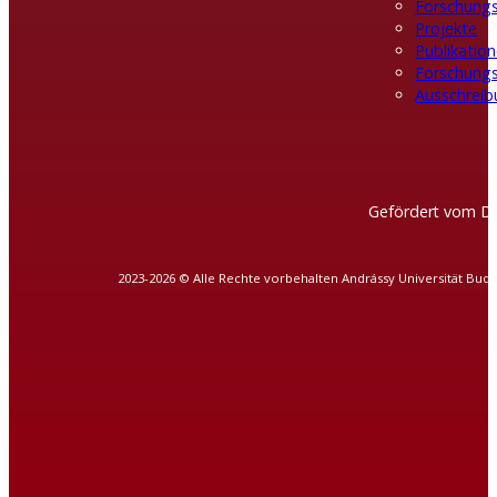
Forschung
Projekte
Publikatio
Forschung
Ausschreib
Gefördert vom DA
2023-2026 © Alle Rechte vorbehalten Andrássy Universität Bud