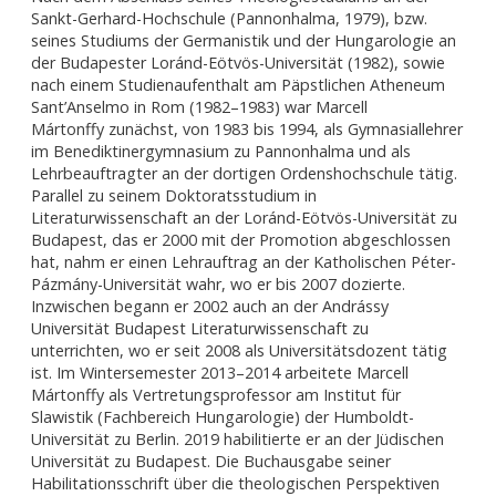
Sankt-Gerhard-Hochschule (Pannonhalma, 1979), bzw.
seines Studiums der Germanistik und der Hungarologie an
der Budapester Loránd-Eötvös-Universität (1982), sowie
nach einem Studienaufenthalt am Päpstlichen Atheneum
Sant’Anselmo in Rom (1982–1983) war Marcell
Mártonffy zunächst, von 1983 bis 1994, als Gymnasiallehrer
im Benediktinergymnasium zu Pannonhalma und als
Lehrbeauftragter an der dortigen Ordenshochschule tätig.
Parallel zu seinem Doktoratsstudium in
Literaturwissenschaft an der Loránd-Eötvös-Universität zu
Budapest, das er 2000 mit der Promotion abgeschlossen
hat, nahm er einen Lehrauftrag an der Katholischen Péter-
Pázmány-Universität wahr, wo er bis 2007 dozierte.
Inzwischen begann er 2002 auch an der Andrássy
Universität Budapest Literaturwissenschaft zu
unterrichten, wo er seit 2008 als Universitätsdozent tätig
ist. Im Wintersemester 2013–2014 arbeitete Marcell
Mártonffy als Vertretungsprofessor am Institut für
Slawistik (Fachbereich Hungarologie) der Humboldt-
Universität zu Berlin. 2019 habilitierte er an der Jüdischen
Universität zu Budapest. Die Buchausgabe seiner
Habilitationsschrift über die theologischen Perspektiven