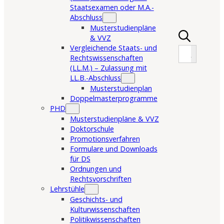
Staatsexamen oder M.A.-
Abschluss
Musterstudienpläne
& VVZ
Search Button
Vergleichende Staats- und
Search
for:
Rechtswissenschaften
(LL.M.) – Zulassung mit
LL.B.-Abschluss
Musterstudienplan
Doppelmasterprogramme
PHD
Musterstudienpläne & VVZ
Doktorschule
Promotionsverfahren
Formulare und Downloads
für DS
Ordnungen und
Rechtsvorschriften
Lehrstühle
Geschichts- und
Kulturwissenschaften
Politikwissenschaften