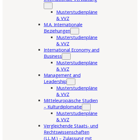
Musterstudienpläne
& VVZ
M.A. Internationale
Beziehungen
Musterstudienpläne
& VVZ
International Economy and
Business
Musterstudienpläne
& VVZ
Management and
Leadership
Musterstudienpläne
& VVZ
Mitteleuropäische Studien
– Kulturdiplomatie
Musterstudienpläne
& VVZ
Vergleichende Staats- und
Rechtswissenschaften
(LL.M.) – Zulassung mit