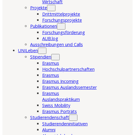
Wirtschaft
Projekte
Drittmittelprojekte
Forschungsprojekte
Publikationen
Forschungsförderung
AUB.log
Ausschreibungen und Calls
UNILeben
Stipendien
Erasmus
Hochschulpartnerschaften
Erasmus
Erasmus Incoming
Erasmus Auslandssemester
Erasmus
Auslandspraktikum
Swiss Mobility
Erasmus Porträts
Studierendenschaft
Studierendeninitiativen
Alumni