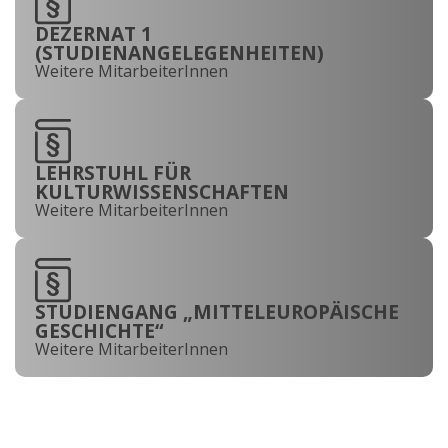
DEZERNAT 1
(STUDIENANGELEGENHEITEN)
Weitere MitarbeiterInnen
LEHRSTUHL FÜR
KULTURWISSENSCHAFTEN
Weitere MitarbeiterInnen
STUDIENGANG „MITTELEUROPÄISCHE
GESCHICHTE“
Weitere MitarbeiterInnen