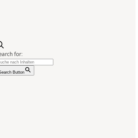
earch for:
Search Button