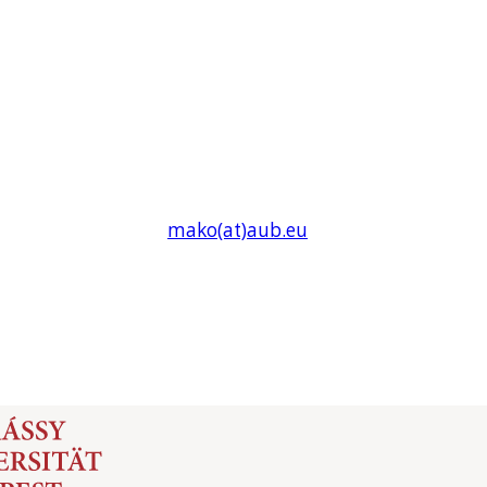
mako(at)
aub
.eu