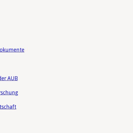
Dokumente
der AUB
rschung
tschaft