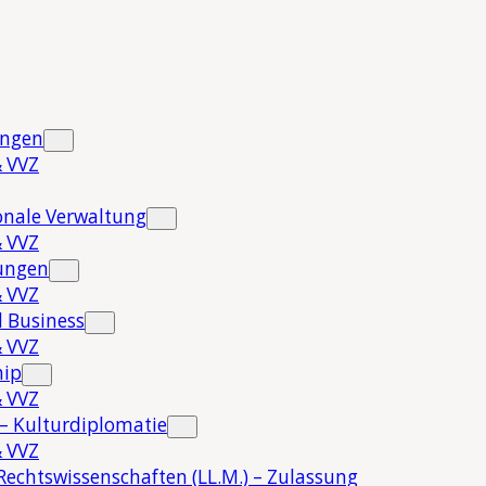
ungen
 VVZ
onale Verwaltung
 VVZ
hungen
 VVZ
 Business
 VVZ
hip
 VVZ
 – Kulturdiplomatie
 VVZ
Rechtswissenschaften (LL.M.) – Zulassung