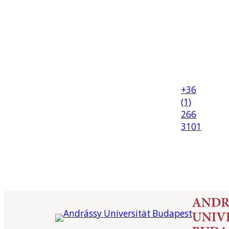
+36
(1)
266
3101