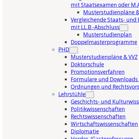
mit Staatsexamen oder M.A
Musterstudienpläne &
Vergleichende Staats- und 
mit LL.B.-Abschluss
Musterstudienplan
Doppelmasterprogramme
PHD
Musterstudienpläne & VVZ
Doktorschule
Promotionsverfahren
Formulare und Downloads 
Ordnungen und Rechtsvors
Lehrstühle
Geschichts- und Kulturwis
Politikwissenschaften
Rechtswissenschaften
Wirtschaftswissenschaften
Diplomatie
Herder-/Gastprofessuren