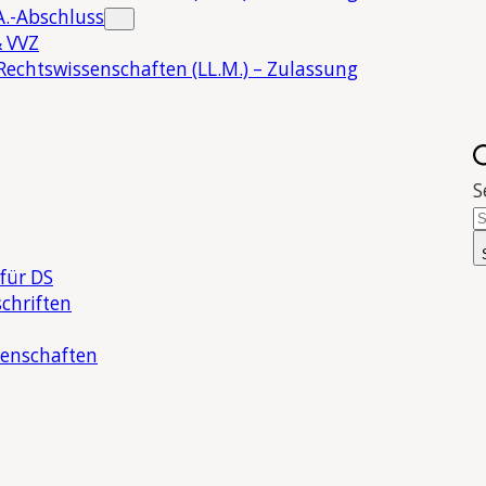
.-Abschluss
 VVZ
Rechtswissenschaften (LL.M.) – Zulassung
S
für DS
chriften
senschaften