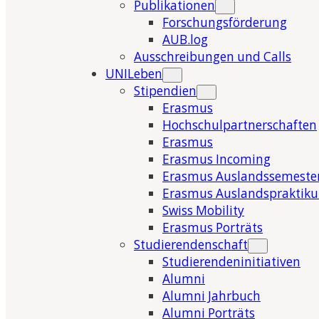
Publikationen
Forschungsförderung
AUB.log
Ausschreibungen und Calls
UNILeben
Stipendien
Erasmus
Hochschulpartnerschaften
Erasmus
Erasmus Incoming
Erasmus Auslandssemeste
Erasmus Auslandspraktik
Swiss Mobility
Erasmus Porträts
Studierendenschaft
Studierendeninitiativen
Alumni
Alumni Jahrbuch
Alumni Porträts