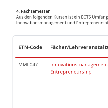
International Econo
Business
4. Fachsemester
Aus den folgenden Kursen ist ein ECTS Umfang
Musterstudienplän
Innovationsmanagement und Entrepreneurship 
VVZ
Management and Le
Musterstudienplän
VVZ
ETN-Code
Fächer/Lehrveranstal
Mitteleuropäische St
Kulturdiplomatie
MML047
Innovationsmanagement
Musterstudienplän
VVZ
Entrepreneurship
Vergleichende Staat
Rechtswissenschaften
Zulassung mit Staat
oder M.A.-Abschluss
Musterstudienplän
VVZ