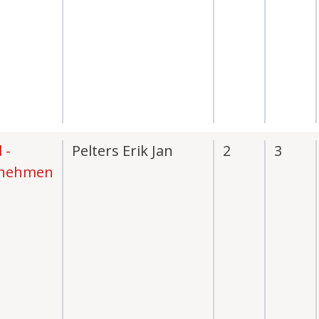
 -
Pelters Erik Jan
2
3
rnehmen