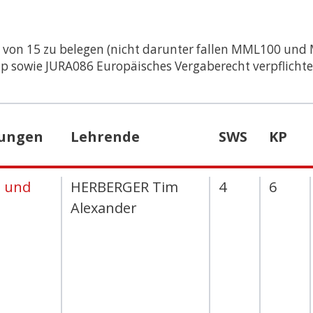
my and
STUDIENGE
 von 15 zu belegen (nicht darunter fallen MML100 un
e &
sowie JURA086 Europäisches Vergaberecht verpflichte
adership
e &
tungen
Lehrende
SWS
KP
udien –
 und
HERBERGER Tim
4
6
e &
Alexander
s- und
 (LL.M.) –
sexamen
e &