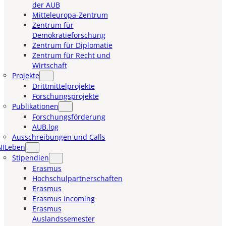
der AUB
Mitteleuropa-Zentrum
Zentrum für
Demokratieforschung
Zentrum für Diplomatie
Zentrum für Recht und
Wirtschaft
Projekte
Drittmittelprojekte
Forschungsprojekte
Publikationen
Forschungsförderung
AUB.log
Ausschreibungen und Calls
NILeben
Stipendien
Erasmus
Hochschulpartnerschaften
Erasmus
Erasmus Incoming
Erasmus
Auslandssemester