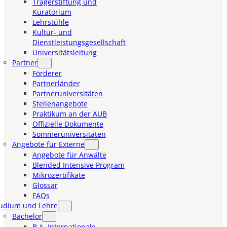
Trägerstiftung und
Kuratorium
Lehrstühle
Kultur- und
Dienstleistungsgesellschaft
Universitätsleitung
Partner
Förderer
Partnerländer
Partneruniversitäten
Stellenangebote
Praktikum an der AUB
Offizielle Dokumente
Sommeruniversitäten
Angebote für Externe
Angebote für Anwälte
Blended Intensive Program
Mikrozertifikate
Glossar
FAQs
udium und Lehre
Bachelor
B.A. Internationale