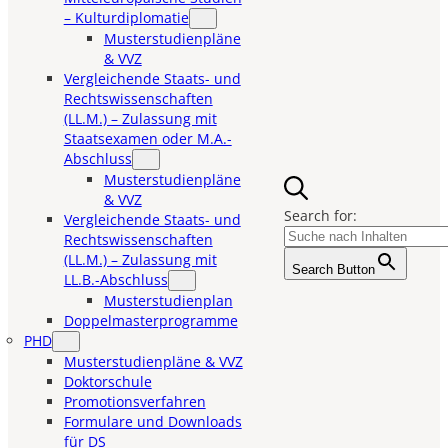
– Kulturdiplomatie
Musterstudienpläne
& VVZ
Vergleichende Staats- und
Rechtswissenschaften
(LL.M.) – Zulassung mit
Staatsexamen oder M.A.-
Abschluss
Musterstudienpläne
& VVZ
Search for:
Vergleichende Staats- und
Rechtswissenschaften
(LL.M.) – Zulassung mit
Search Button
LL.B.-Abschluss
Musterstudienplan
Doppelmasterprogramme
PHD
Musterstudienpläne & VVZ
Doktorschule
Promotionsverfahren
Formulare und Downloads
für DS