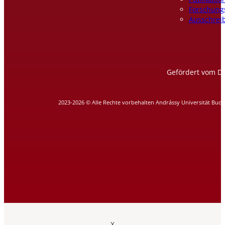
Forschung
Ausschrei
Gefördert vom DA
2023-2026 © Alle Rechte vorbehalten Andrássy Universität Bud
X