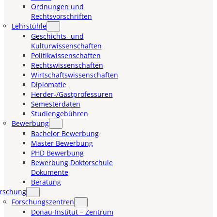
Ordnungen und
Rechtsvorschriften
Lehrstühle
Geschichts- und
Kulturwissenschaften
Politikwissenschaften
Rechtswissenschaften
Wirtschaftswissenschaften
Diplomatie
Herder-/Gastprofessuren
Semesterdaten
Studiengebühren
Bewerbung
Bachelor Bewerbung
Master Bewerbung
PHD Bewerbung
Bewerbung Doktorschule
Dokumente
Beratung
rschung
Forschungszentren
Donau-Institut – Zentrum