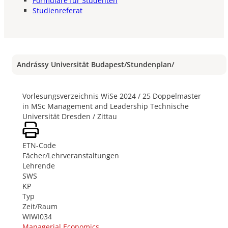
Formulare für Studenten
Studienreferat
Andrássy Universität Budapest
/
Stundenplan
/
Vorlesungsverzeichnis WiSe 2024 / 25 Doppelmaster
in MSc Management and Leadership Technische
Universität Dresden / Zittau
ETN-Code
Fächer/Lehrveranstaltungen
Lehrende
SWS
KP
Typ
Zeit/Raum
WIWI034
Managerial Economics