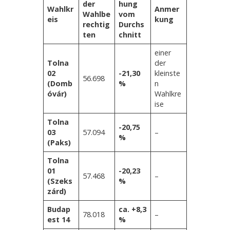
der
hung
Wahlkr
Anmer
Wahlbe
vom
eis
kung
rechtig
Durchs
ten
chnitt
einer
Tolna
der
02
-21,30
kleinste
56.698
(Domb
%
n
óvár)
Wahlkre
ise
Tolna
-20,75
03
57.094
–
%
(Paks)
Tolna
01
-20,23
57.468
–
(Szeks
%
zárd)
Budap
ca. +8,3
78.018
–
est 14
%