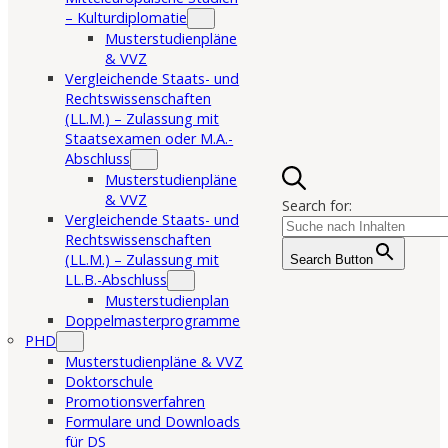
– Kulturdiplomatie
Musterstudienpläne
& VVZ
Vergleichende Staats- und
Rechtswissenschaften
(LL.M.) – Zulassung mit
Staatsexamen oder M.A.-
Abschluss
Musterstudienpläne
& VVZ
Search for:
Vergleichende Staats- und
Rechtswissenschaften
(LL.M.) – Zulassung mit
Search Button
LL.B.-Abschluss
Musterstudienplan
Doppelmasterprogramme
PHD
Musterstudienpläne & VVZ
Doktorschule
Promotionsverfahren
Formulare und Downloads
für DS