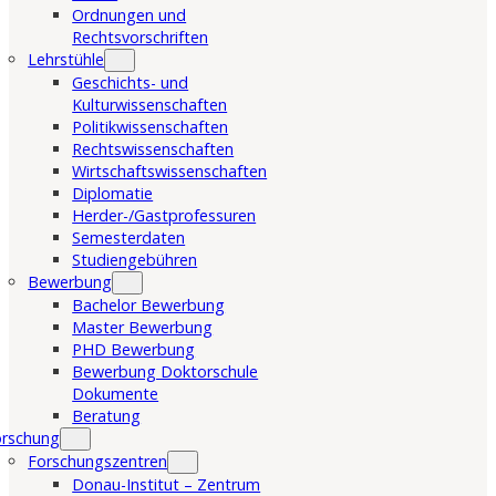
Ordnungen und
Rechtsvorschriften
Lehrstühle
Geschichts- und
Kulturwissenschaften
Politikwissenschaften
Rechtswissenschaften
Wirtschaftswissenschaften
Diplomatie
Herder-/Gastprofessuren
Semesterdaten
Studiengebühren
Bewerbung
Bachelor Bewerbung
Master Bewerbung
PHD Bewerbung
Bewerbung Doktorschule
Dokumente
Beratung
orschung
Forschungszentren
Donau-Institut – Zentrum