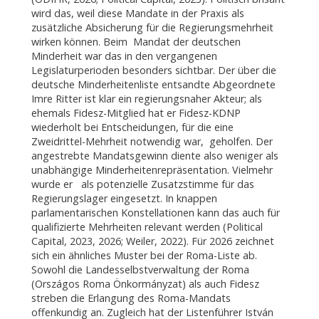
wird das, weil diese Mandate in der Praxis als
zusätzliche Absicherung für die Regierungsmehrheit
wirken können. Beim Mandat der deutschen
Minderheit war das in den vergangenen
Legislaturperioden besonders sichtbar. Der über die
deutsche Minderheitenliste entsandte Abgeordnete
Imre Ritter ist klar ein regierungsnaher Akteur; als
ehemals Fidesz-Mitglied hat er Fidesz-KDNP
wiederholt bei Entscheidungen, für die eine
Zweidrittel-Mehrheit notwendig war, geholfen. Der
angestrebte Mandatsgewinn diente also weniger als
unabhängige Minderheitenrepräsentation. Vielmehr
wurde er als potenzielle Zusatzstimme für das
Regierungslager eingesetzt. In knappen
parlamentarischen Konstellationen kann das auch für
qualifizierte Mehrheiten relevant werden (Political
Capital, 2023, 2026; Weiler, 2022). Für 2026 zeichnet
sich ein ähnliches Muster bei der Roma-Liste ab.
Sowohl die Landesselbstverwaltung der Roma
(Országos Roma Önkormányzat) als auch Fidesz
streben die Erlangung des Roma-Mandats
offenkundig an. Zugleich hat der Listenführer István