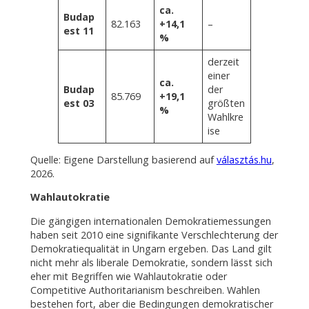
ca.
Budap
82.163
+14,1
–
est 11
%
derzeit
einer
ca.
Budap
der
85.769
+19,1
est 03
größten
%
Wahlkre
ise
Quelle: Eigene Darstellung basierend auf
választás.hu
,
2026.
Wahlautokratie
Die gängigen internationalen Demokratiemessungen
haben seit 2010 eine signifikante Verschlechterung der
Demokratiequalität in Ungarn ergeben. Das Land gilt
nicht mehr als liberale Demokratie, sondern lässt sich
eher mit Begriffen wie Wahlautokratie oder
Competitive Authoritarianism beschreiben. Wahlen
bestehen fort, aber die Bedingungen demokratischer