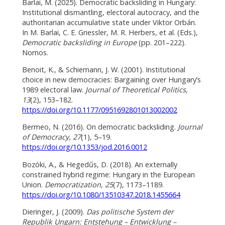
Barlai, M. (2025). Democratic backsliding in Hungary:
Institutional dismantling, electoral autocracy, and the
authoritarian accumulative state under Viktor Orbán.
In M. Barlai, C. E. Griessler, M. R. Herbers, et al. (Eds.),
Democratic backsliding in Europe
(pp. 201–222).
Nomos.
Benoit, K., & Schiemann, J. W. (2001). Institutional
choice in new democracies: Bargaining over Hungary’s
1989 electoral law.
Journal of Theoretical Politics,
13
(2), 153–182.
https://doi.org/10.1177/0951692801013002002
Bermeo, N. (2016). On democratic backsliding.
Journal
of Democracy, 27
(1), 5–19.
https://doi.org/10.1353/jod.2016.0012
Bozóki, A., & Hegedűs, D. (2018). An externally
constrained hybrid regime: Hungary in the European
Union.
Democratization, 25
(7), 1173–1189.
https://doi.org/10.1080/13510347.2018.1455664
Dieringer, J. (2009).
Das politische System der
Republik Ungarn: Entstehung – Entwicklung –