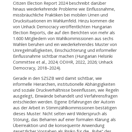
Citizen Election Report 2024 beschreibt darüber
hinaus wiederkehrende Probleme wie Einflussnahme,
missbräuchliche Praktiken bei mobilen Urnen und
Drucksituationen im Wahlumfeld. Hinzu kommen die
von Unhack Democracy veröffentlichten Hungarian
Election Reports, die auf den Berichten von mehr als
1.600 Mitgliedern von Wahlkommissionen aus sechs
Wahlen beruhen und ein wiederkehrendes Muster von
Unregelmäßigkeiten, Einschüchterung und informeller
Einflussnahme sichtbar machen (Hungarian Helsinki
Committee et al., 2024; ODIHR, 2022, 2026; Unhack
Democracy, 2018–2024).
Gerade in den SZSZB wird damit sichtbar, wie
informelle Hierarchien, institutionelle Abhängigkeiten
und soziale Druckverhältnisse beeinflussen, wie Regeln
ausgelegt, Einwände behandelt und Verfahrensfragen
entschieden werden. Eigene Erfahrungen der Autorin
aus der Arbeit in Stimmzählkommissionen bestätigen
dieses Muster: Nicht selten wird Widerspruch als
Störung, das Beharren auf einer formalen Klärung als
Überreaktion und die konsequente Anwendung
gesetzlicher Vorgaben als Risiko für die „Ruhe“ des