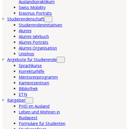
Auslandspraktikum
Swiss Mobility
Erasmus Porträts
Studierendenschaft
Studierendeninitiativen
Alumni
Alumni Jahrbuch
Alumni Porträts
Alumni Organisation
Unishop
Angebote für Studierende
Sprachkurse
Korrekturhilfe
Mentorenprogramm
Karrierezentrum
Bibliothek
ETN
Ratgeber
PHD im Ausland
Leben und Wohnen in
Budapest
Formulare für Studenten