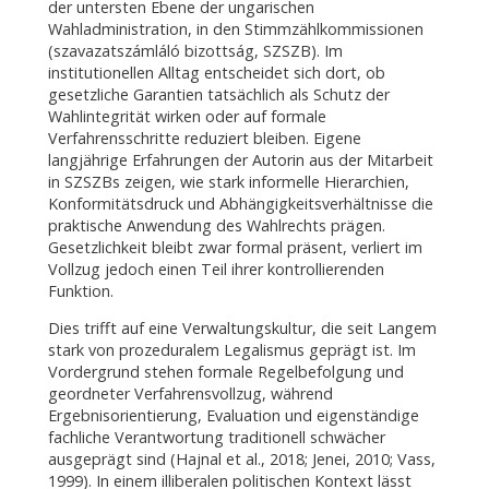
der untersten Ebene der ungarischen
Wahladministration, in den Stimmzählkommissionen
(szavazatszámláló bizottság, SZSZB). Im
institutionellen Alltag entscheidet sich dort, ob
gesetzliche Garantien tatsächlich als Schutz der
Wahlintegrität wirken oder auf formale
Verfahrensschritte reduziert bleiben. Eigene
langjährige Erfahrungen der Autorin aus der Mitarbeit
in SZSZBs zeigen, wie stark informelle Hierarchien,
Konformitätsdruck und Abhängigkeitsverhältnisse die
praktische Anwendung des Wahlrechts prägen.
Gesetzlichkeit bleibt zwar formal präsent, verliert im
Vollzug jedoch einen Teil ihrer kontrollierenden
Funktion.
Dies trifft auf eine Verwaltungskultur, die seit Langem
stark von prozeduralem Legalismus geprägt ist. Im
Vordergrund stehen formale Regelbefolgung und
geordneter Verfahrensvollzug, während
Ergebnisorientierung, Evaluation und eigenständige
fachliche Verantwortung traditionell schwächer
ausgeprägt sind (Hajnal et al., 2018; Jenei, 2010; Vass,
1999). In einem illiberalen politischen Kontext lässt