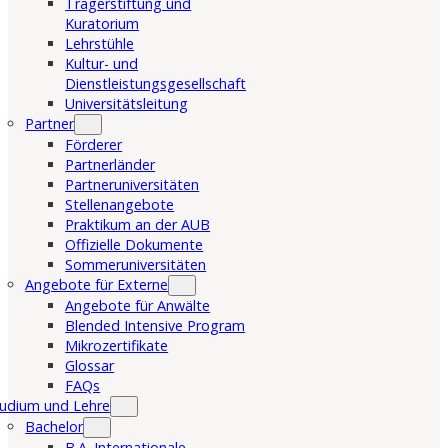
Trägerstiftung und
Kuratorium
Lehrstühle
Kultur- und
Dienstleistungsgesellschaft
Universitätsleitung
Partner
Förderer
Partnerländer
Partneruniversitäten
Stellenangebote
Praktikum an der AUB
Offizielle Dokumente
Sommeruniversitäten
Angebote für Externe
Angebote für Anwälte
Blended Intensive Program
Mikrozertifikate
Glossar
FAQs
udium und Lehre
Bachelor
B.A. Internationale