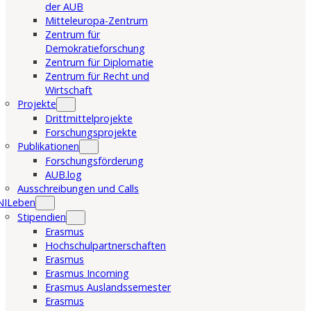
der AUB
Mitteleuropa-Zentrum
Zentrum für
Demokratieforschung
Zentrum für Diplomatie
Zentrum für Recht und
Wirtschaft
Projekte
Drittmittelprojekte
Forschungsprojekte
Publikationen
Forschungsförderung
AUB.log
Ausschreibungen und Calls
NILeben
Stipendien
Erasmus
Hochschulpartnerschaften
Erasmus
Erasmus Incoming
Erasmus Auslandssemester
Erasmus