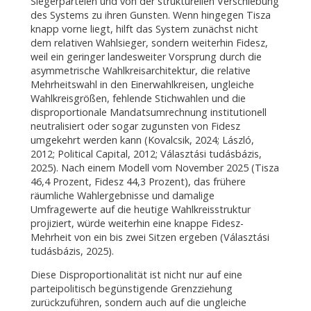
Siegerparteien und von der strukturellen Verschiebung
des Systems zu ihren Gunsten. Wenn hingegen Tisza
knapp vorne liegt, hilft das System zunächst nicht
dem relativen Wahlsieger, sondern weiterhin Fidesz,
weil ein geringer landesweiter Vorsprung durch die
asymmetrische Wahlkreisarchitektur, die relative
Mehrheitswahl in den Einerwahlkreisen, ungleiche
Wahlkreisgrößen, fehlende Stichwahlen und die
disproportionale Mandatsumrechnung institutionell
neutralisiert oder sogar zugunsten von Fidesz
umgekehrt werden kann (Kovalcsik, 2024; László,
2012; Political Capital, 2012; Választási tudásbázis,
2025). Nach einem Modell vom November 2025 (Tisza
46,4 Prozent, Fidesz 44,3 Prozent), das frühere
räumliche Wahlergebnisse und damalige
Umfragewerte auf die heutige Wahlkreisstruktur
projiziert, würde weiterhin eine knappe Fidesz-
Mehrheit von ein bis zwei Sitzen ergeben (Választási
tudásbázis, 2025).
Diese Disproportionalität ist nicht nur auf eine
parteipolitisch begünstigende Grenzziehung
zurückzuführen, sondern auch auf die ungleiche