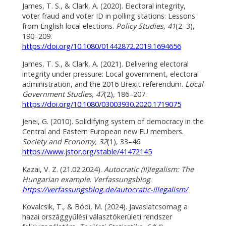
James, T. S., & Clark, A. (2020). Electoral integrity,
voter fraud and voter ID in polling stations: Lessons
from English local elections.
Policy Studies, 41
(2–3),
190–209.
https://doi.org/10.1080/01442872.2019.1694656
James, T. S., & Clark, A. (2021). Delivering electoral
integrity under pressure: Local government, electoral
administration, and the 2016 Brexit referendum.
Local
Government Studies, 47
(2), 186–207.
https://doi.org/10.1080/03003930.2020.1719075
Jenei, G. (2010). Solidifying system of democracy in the
Central and Eastern European new EU members.
Society and Economy, 32
(1), 33–46.
https://www.jstor.org/stable/41472145
Kazai, V. Z. (21.02.2024).
Autocratic (Il)legalism: The
Hungarian example
.
Verfassungsblog
.
https://verfassungsblog.de/autocratic-illegalism/
Kovalcsik, T., & Bódi, M. (2024). Javaslatcsomag a
hazai országgyűlési választókerületi rendszer