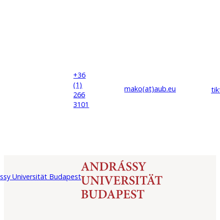
+36
(1)
mako(at)
aub
.eu
ti
266
3101