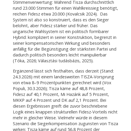
Stimmenverwertung: Während Tisza durchschnittlich
rund 23.000 Stimmen für einen Wahlkreissieg benötigt,
reichen Fidesz etwa 20.000 (Kovalcsik 2024). Das
System ist also so konstruiert, dass es den Sieger
belohnt, aber Fidesz stärker und früher. Das
ungarische Wahlsystem ist ein politisch formbarer
Hybrid: kompliziert in seiner Konstruktion, begrenzt in
seiner kompensatorischen Wirkung und besonders
anfällig für die Begünstigung der stärksten Partei und
dadurch politisch besonders leicht manipulierbar
(Tóka, 2026; Választási tudásbázis, 2025).
Ergänzend lässt sich festhalten, dass derzeit (Stand:
24.3.2026) mit einem landesweiten TISZA-Vorsprung
von etwa 8–9 Prozentpunkten gerechnet wird (Vox
Populi, 30.3.2026); Tisza käme auf 48,8 Prozent,
Fidesz auf 40,1 Prozent, Mi Hazánk auf 5 Prozent,
MKKP auf 4 Prozent und DK auf 2,1 Prozent. Bei
diesen Ergebnissen greift die zuvor beschriebene
Logik eines knappen strukturellen Fidesz-Vorteils nicht
mehr in gleicher Weise. Vielmehr würde in diesem
Szenario die Siegerkompensation zugunsten von Tisza
wirken: Tisza käme auf rund 56,8 Prozent der