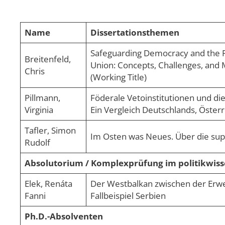
Name
Dissertationsthemen
Safeguarding Democracy and the R
Breitenfeld,
Union: Concepts, Challenges, and
Chris
(Working Title)
Pillmann,
Föderale Vetoinstitutionen und di
Virginia
Ein Vergleich Deutschlands, Öster
Tafler, Simon
Im Osten was Neues. Über die supr
Rudolf
Absolutorium / Komplexprüfung im politikwis
Elek, Renáta
Der Westbalkan zwischen der Erwei
Fanni
Fallbeispiel Serbien
Ph.D.-Absolventen