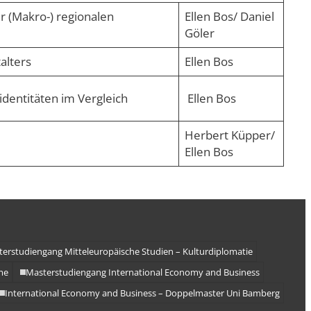
r (Makro-) regionalen
Ellen Bos/ Daniel
Göler
alters
Ellen Bos
identitäten im Vergleich
Ellen Bos
Herbert Küpper/
Ellen Bos
erstudiengang Mitteleuropäische Studien – Kulturdiplomatie
me
Masterstudiengang International Economy and Business
International Economy and Business – Doppelmaster Uni Bamberg