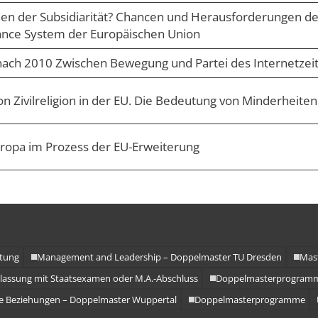
chen der Subsidiarität? Chancen und Herausforderungen de
ance System der Europäischen Union
 nach 2010 Zwischen Bewegung und Partei des Internetzeit
n Zivilreligion in der EU. Die Bedeutung von Minderheiten
uropa im Prozess der EU-Erweiterung
ltung
Management and Leadership – Doppelmaster TU Dresden
Mast
ulassung mit Staatsexamen oder M.A.-Abschluss
Doppelmasterprogram
le Beziehungen – Doppelmaster Wuppertal
Doppelmasterprogramme