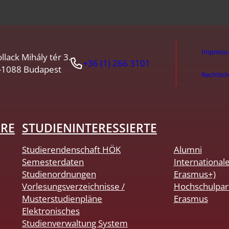
Impress
llack Mihály tér 3.
+36 (1) 266 3101
-1088 Budapest
Rechtlic
HRE
STUDIENINTERESSIERTE
Studierendenschaft HÖK
Alumni
Semesterdaten
International
Studienordnungen
Erasmus+)
Vorlesungsverzeichnisse /
Hochschulpar
Musterstudienpläne
Erasmus
Elektronisches
Studienverwaltung System