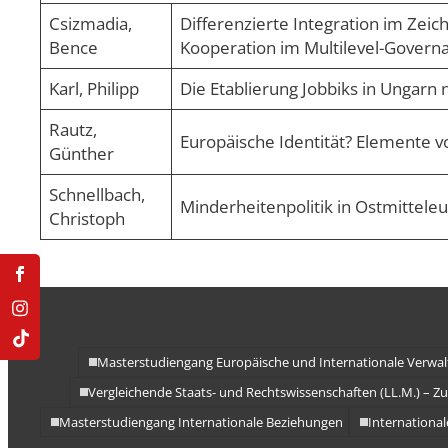
Csizmadia,
Differenzierte Integration im Zei
Bence
Kooperation im Multilevel-Govern
Karl, Philipp
Die Etablierung Jobbiks in Ungarn
Rautz,
Europäische Identität? Elemente vo
Günther
Schnellbach,
Minderheitenpolitik in Ostmittele
Christoph
Masterstudiengang Europäische und Internationale Verwa
Vergleichende Staats- und Rechtswissenschaften (LL.M.) – Z
Masterstudiengang Internationale Beziehungen
Internationa