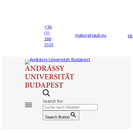
+36
(1)
mako(at)
aub
.eu
ti
266
3101
Search for:
Search Button