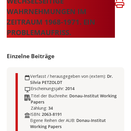
WECHSELSEITIGE
WAHRNEHMUNGEN IM
ZEITRAUM 1968-1971. EIN
PROBLEMAUFRISS.
Einzelne Beiträge
Verfasst / herausgegeben von (extern):
Dr.
Silvia PETZOLDT
Erscheinungsjahr:
2014
Titel der Buchreihe:
Donau-Institut Working
Papers
Zählung:
34
ISBN:
2063-8191
Eigene Reihen der AUB:
Donau-Institut
Working Papers