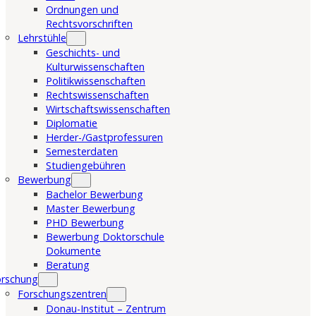
Ordnungen und
Rechtsvorschriften
Lehrstühle
Geschichts- und
Kulturwissenschaften
Politikwissenschaften
Rechtswissenschaften
Wirtschaftswissenschaften
Diplomatie
Herder-/Gastprofessuren
Semesterdaten
Studiengebühren
Bewerbung
Bachelor Bewerbung
Master Bewerbung
PHD Bewerbung
Bewerbung Doktorschule
Dokumente
Beratung
orschung
Forschungszentren
Donau-Institut – Zentrum