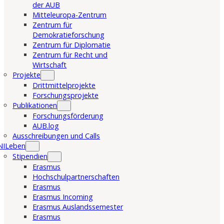
der AUB
Mitteleuropa-Zentrum
Zentrum für
Demokratieforschung
Zentrum für Diplomatie
Zentrum für Recht und
Wirtschaft
Projekte
Drittmittelprojekte
Forschungsprojekte
Publikationen
Forschungsförderung
AUB.log
Ausschreibungen und Calls
NILeben
Stipendien
Erasmus
Hochschulpartnerschaften
Erasmus
Erasmus Incoming
Erasmus Auslandssemester
Erasmus