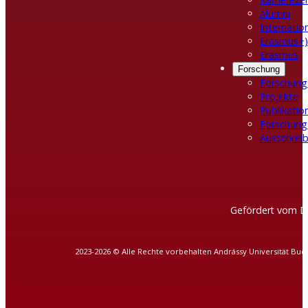
Alumni
Internatio
Erasmus+)
Erasmus
Forschung
Forschung
Projekte
Publikatio
Forschung
Ausschreib
Gefördert vom D
2023-2026 © Alle Rechte vorbehalten Andrássy Universität Bud