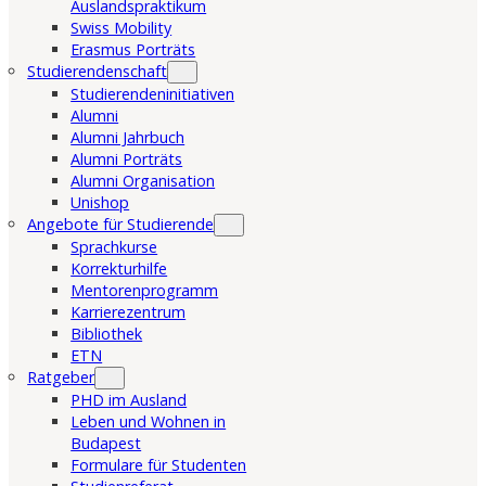
Auslandspraktikum
Swiss Mobility
Erasmus Porträts
Studierendenschaft
Studierendeninitiativen
Alumni
Alumni Jahrbuch
Alumni Porträts
Alumni Organisation
Unishop
Angebote für Studierende
Sprachkurse
Korrekturhilfe
Mentorenprogramm
Karrierezentrum
Bibliothek
ETN
Ratgeber
PHD im Ausland
Leben und Wohnen in
Budapest
Formulare für Studenten