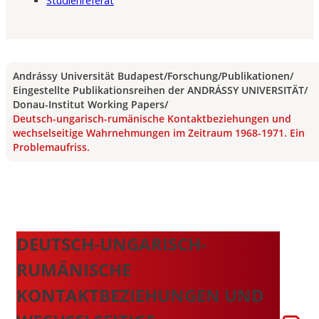
Studienreferat
Andrássy Universität Budapest
/
Forschung
/
Publikationen
/
Eingestellte Publikationsreihen der ANDRÁSSY UNIVERSITÄT
/
Donau-Institut Working Papers
/
Deutsch-ungarisch-rumänische Kontaktbeziehungen und
wechselseitige Wahrnehmungen im Zeitraum 1968-1971. Ein
Problemaufriss.
DEUTSCH-UNGARISCH-
RUMÄNISCHE
KONTAKTBEZIEHUNGEN UND