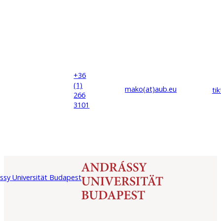
+36
(1)
mako(at)
aub
.eu
ti
266
3101