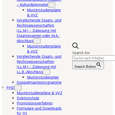
– Kulturdiplomatie
Musterstudienpläne
& VVZ
Vergleichende Staats- und
Rechtswissenschaften
(LL.M.) – Zulassung mit
Staatsexamen oder M.A.-
Abschluss
Musterstudienpläne
& VVZ
Search for:
Vergleichende Staats- und
Rechtswissenschaften
(LL.M.) – Zulassung mit
Search Button
LL.B.-Abschluss
Musterstudienplan
Doppelmasterprogramme
PHD
Musterstudienpläne & VVZ
Doktorschule
Promotionsverfahren
Formulare und Downloads
für DS