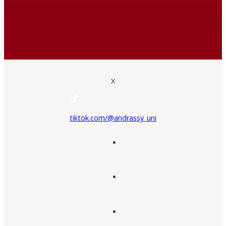
X
tiktok.com/@andrassy_uni