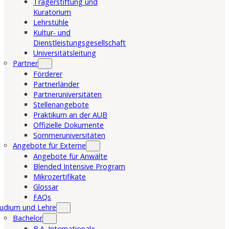
Trägerstiftung und
Kuratorium
Lehrstühle
Kultur- und
Dienstleistungsgesellschaft
Universitätsleitung
Partner
Förderer
Partnerländer
Partneruniversitäten
Stellenangebote
Praktikum an der AUB
Offizielle Dokumente
Sommeruniversitäten
Angebote für Externe
Angebote für Anwälte
Blended Intensive Program
Mikrozertifikate
Glossar
FAQs
udium und Lehre
Bachelor
B.A. Internationale