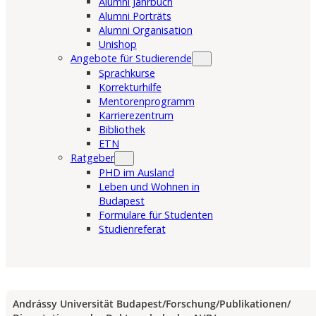
Alumni Jahrbuch
Alumni Porträts
Alumni Organisation
Unishop
Angebote für Studierende
Sprachkurse
Korrekturhilfe
Mentorenprogramm
Karrierezentrum
Bibliothek
ETN
Ratgeber
PHD im Ausland
Leben und Wohnen in
Budapest
Formulare für Studenten
Studienreferat
Andrássy Universität Budapest
/
Forschung
/
Publikationen
/