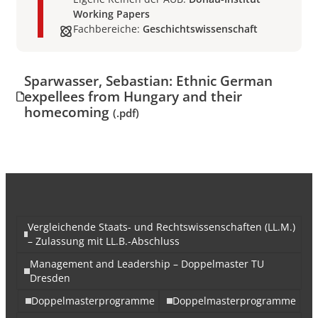
Working Papers
Fachbereiche:
Geschichtswissenschaft
Sparwasser, Sebastian: Ethnic German
expellees from Hungary and their
homecoming
(.pdf)
Vergleichende Staats- und Rechtswissenschaften (LL.M.)
– Zulassung mit LL.B.-Abschluss
Management and Leadership – Doppelmaster TU
Dresden
Doppelmasterprogramme
Doppelmasterprogramme