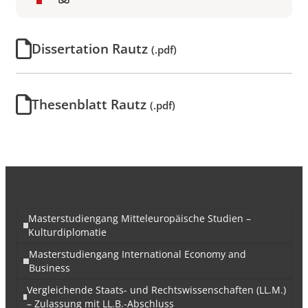
Dissertation Rautz
(.pdf)
Thesenblatt Rautz
(.pdf)
Masterstudiengang Mitteleuropäische Studien –
Kulturdiplomatie
Masterstudiengang International Economy and
Business
Vergleichende Staats- und Rechtswissenschaften (LL.M.)
– Zulassung mit LL.B.-Abschluss