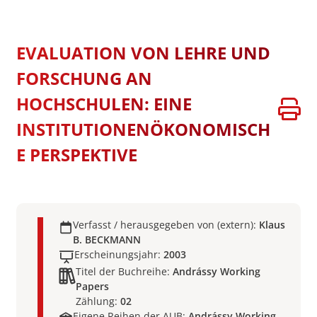
EVALUATION VON LEHRE UND
FORSCHUNG AN
HOCHSCHULEN: EINE
INSTITUTIONENÖKONOMISCH
E PERSPEKTIVE
Verfasst / herausgegeben von (extern):
Klaus
B. BECKMANN
Erscheinungsjahr:
2003
Titel der Buchreihe:
Andrássy Working
Papers
Zählung:
02
Eigene Reihen der AUB:
Andrássy Working