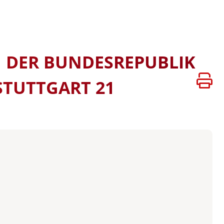
ATEN
VERSITÄTEN
BÜHREN
 DER BUNDESREPUBLIK
STUTTGART 21