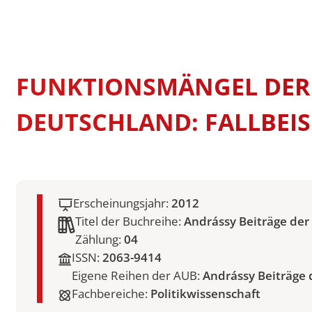
Swiss Mobility
International Econom
STUDIENFÜHRER
Erasmus Porträts
Business
Musterstudienpläne
Management and Lead
FUNKTIONSMÄNGEL DER 
Musterstudienpläne
Mitteleuropäische Stu
DEUTSCHLAND: FALLBEI
Kulturdiplomatie
Musterstudienpläne
Vergleichende Staats-
Rechtswissenschaften 
Zulassung mit Staats
Erscheinungsjahr:
2012
M.A.-Abschluss
Titel der Buchreihe:
Andrássy Beiträge der
Musterstudienpläne
Zählung:
04
Vergleichende Staats-
ISSN:
2063-9414
Rechtswissenschaften 
Zulassung mit LL.B.-A
Eigene Reihen der AUB:
Andrássy Beiträge 
Fachbereiche:
Politikwissenschaft
Musterstudienplan