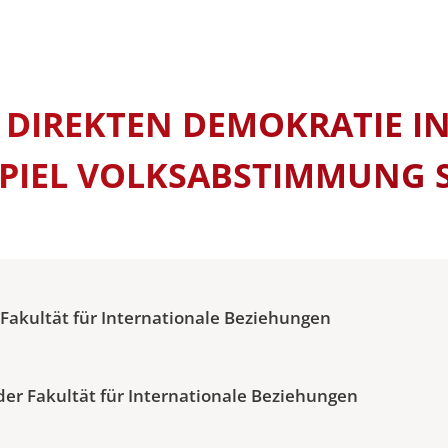
y and
Universitätsleitung
SEMESTERD
SOMMERUNI
STUDIENGE
 & VVZ
ership
DIREKTEN DEMOKRATIE IN
 & VVZ
dien –
SPIEL VOLKSABSTIMMUNG 
 & VVZ
 und
(LL.M.) –
examen oder
 Fakultät für Internationale Beziehungen
 & VVZ
 und
(LL.M.) –
bschluss
der Fakultät für Internationale Beziehungen