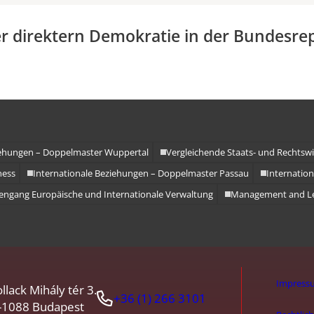
amme
r direktern Demokratie in der Bundesre
iehungen – Doppelmaster Wuppertal
Vergleichende Staats- und Rechtswi
ness
Internationale Beziehungen – Doppelmaster Passau
Internatio
engang Europäische und Internationale Verwaltung
Management and Le
Impress
llack Mihály tér 3.
+36 (1) 266 3101
-1088 Budapest