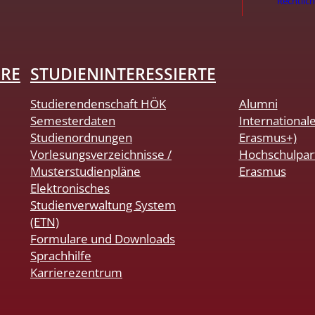
Rechtlic
HRE
STUDIENINTERESSIERTE
Studierendenschaft HÖK
Alumni
Semesterdaten
International
Studienordnungen
Erasmus+)
Vorlesungsverzeichnisse /
Hochschulpar
Musterstudienpläne
Erasmus
Elektronisches
Studienverwaltung System
(ETN)
Formulare und Downloads
Sprachhilfe
Karrierezentrum