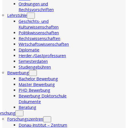
Ordnungen und
Rechtsvorschriften
Lehrstühle
Geschichts- und
Kulturwissenschaften
Politikwissenschaften
Rechtswissenschaften
Wirtschaftswissenschaften
Diplomatie
Herder-/Gastprofessuren
Semesterdaten
Studiengebühren
Bewerbung
Bachelor Bewerbung
Master Bewerbung
PHD Bewerbung
Bewerbung Doktorschule
Dokumente
Beratung
orschung
Forschungszentren
Donau-Institut – Zentrum