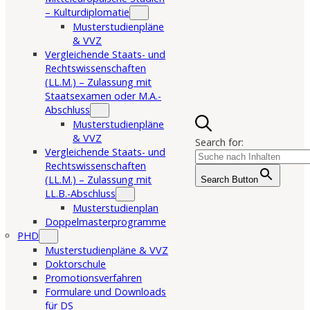
– Kulturdiplomatie
Musterstudienpläne
& VVZ
Vergleichende Staats- und
Rechtswissenschaften
(LL.M.) – Zulassung mit
Staatsexamen oder M.A.-
Abschluss
Musterstudienpläne
& VVZ
Search for:
Vergleichende Staats- und
Rechtswissenschaften
(LL.M.) – Zulassung mit
Search Button
LL.B.-Abschluss
Musterstudienplan
Doppelmasterprogramme
PHD
Musterstudienpläne & VVZ
Doktorschule
Promotionsverfahren
Formulare und Downloads
für DS