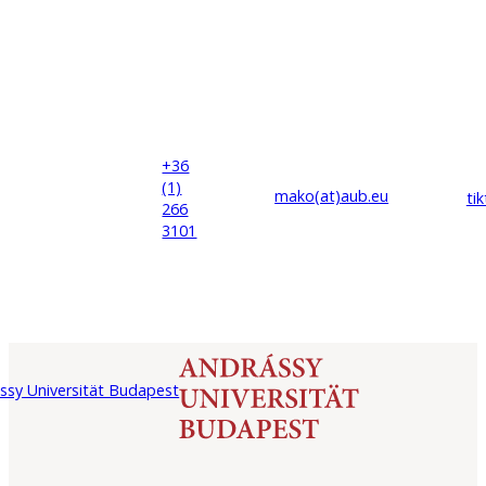
+36
(1)
mako(at)
aub
.eu
ti
266
3101