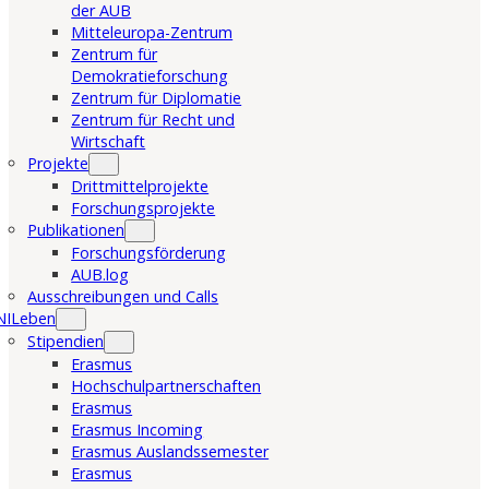
der AUB
Mitteleuropa-Zentrum
Zentrum für
Demokratieforschung
Zentrum für Diplomatie
Zentrum für Recht und
Wirtschaft
Projekte
Drittmittelprojekte
Forschungsprojekte
Publikationen
Forschungsförderung
AUB.log
Ausschreibungen und Calls
NILeben
Stipendien
Erasmus
Hochschulpartnerschaften
Erasmus
Erasmus Incoming
Erasmus Auslandssemester
Erasmus