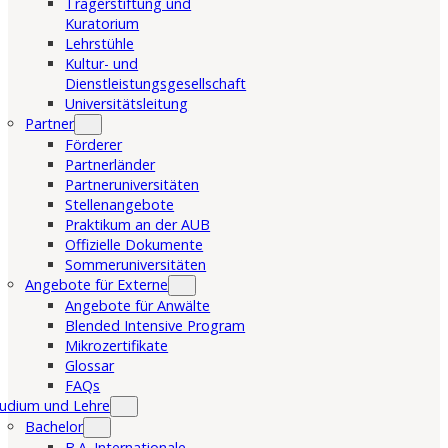
Trägerstiftung und
Kuratorium
Lehrstühle
Kultur- und
Dienstleistungsgesellschaft
Universitätsleitung
Partner
Förderer
Partnerländer
Partneruniversitäten
Stellenangebote
Praktikum an der AUB
Offizielle Dokumente
Sommeruniversitäten
Angebote für Externe
Angebote für Anwälte
Blended Intensive Program
Mikrozertifikate
Glossar
FAQs
udium und Lehre
Bachelor
B.A. Internationale