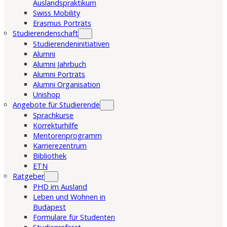
Auslandspraktikum
Swiss Mobility
Erasmus Porträts
Studierendenschaft
Studierendeninitiativen
Alumni
Alumni Jahrbuch
Alumni Porträts
Alumni Organisation
Unishop
Angebote für Studierende
Sprachkurse
Korrekturhilfe
Mentorenprogramm
Karrierezentrum
Bibliothek
ETN
Ratgeber
PHD im Ausland
Leben und Wohnen in
Budapest
Formulare für Studenten