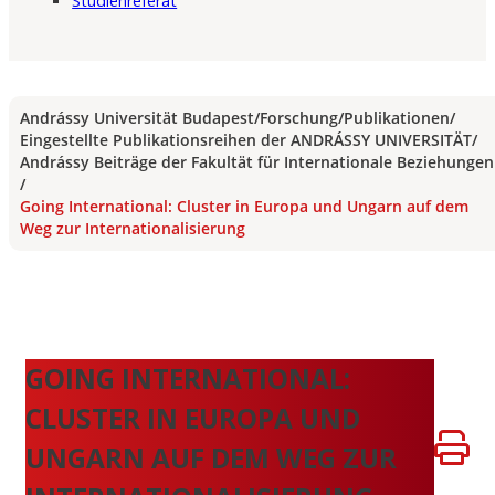
Studienreferat
Andrássy Universität Budapest
/
Forschung
/
Publikationen
/
Eingestellte Publikationsreihen der ANDRÁSSY UNIVERSITÄT
/
Andrássy Beiträge der Fakultät für Internationale Beziehungen
/
Going International: Cluster in Europa und Ungarn auf dem
Weg zur Internationalisierung
GOING INTERNATIONAL:
CLUSTER IN EUROPA UND
UNGARN AUF DEM WEG ZUR