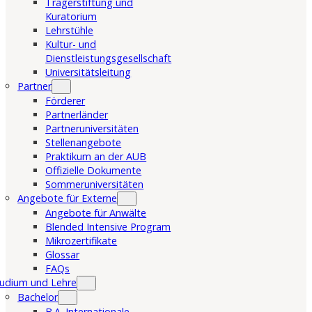
Trägerstiftung und
Kuratorium
Lehrstühle
Kultur- und
Dienstleistungsgesellschaft
Universitätsleitung
Partner
Förderer
Partnerländer
Partneruniversitäten
Stellenangebote
Praktikum an der AUB
Offizielle Dokumente
Sommeruniversitäten
Angebote für Externe
Angebote für Anwälte
Blended Intensive Program
Mikrozertifikate
Glossar
FAQs
udium und Lehre
Bachelor
B.A. Internationale