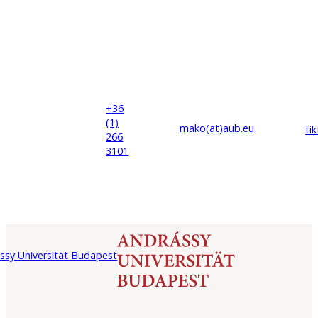
+36
(1)
mako(at)
aub
.eu
ti
266
3101