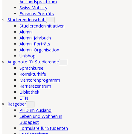
Auslandspraktikum
Swiss Mobility
Erasmus Porträts
Studierendenschaft
Studierendeninitiativen
Alumni
Alumni Jahrbuch
Alumni Porträts
Alumni Organisation
Unishop
Angebote für Studierende
Sprachkurse
Korrekturhilfe
Mentorenprogramm
Karrierezentrum
Bibliothek
ETN
Ratgeber
PHD im Ausland
Leben und Wohnen in
Budapest
Formulare für Studenten