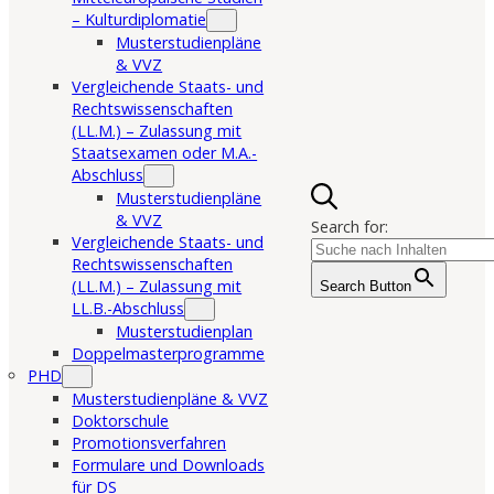
– Kulturdiplomatie
Musterstudienpläne
& VVZ
Vergleichende Staats- und
Rechtswissenschaften
(LL.M.) – Zulassung mit
Staatsexamen oder M.A.-
Abschluss
Musterstudienpläne
& VVZ
Search for:
Vergleichende Staats- und
Rechtswissenschaften
(LL.M.) – Zulassung mit
Search Button
LL.B.-Abschluss
Musterstudienplan
Doppelmasterprogramme
PHD
Musterstudienpläne & VVZ
Doktorschule
Promotionsverfahren
Formulare und Downloads
für DS