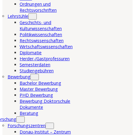
Ordnungen und
Rechtsvorschriften
Lehrstühle
Geschichts- und
Kulturwissenschaften
Politikwissenschaften
Rechtswissenschaften
Wirtschaftswissenschaften
Diplomatie
Herder-/Gastprofessuren
Semesterdaten
Studiengebühren
Bewerbung
Bachelor Bewerbung
Master Bewerbung
PHD Bewerbung
Bewerbung Doktorschule
Dokumente
Beratung
orschung
Forschungszentren
Donau-Institut – Zentrum