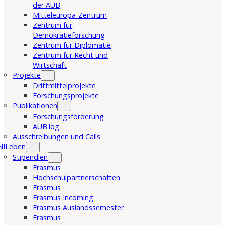
der AUB
Mitteleuropa-Zentrum
Zentrum für
Demokratieforschung
Zentrum für Diplomatie
Zentrum für Recht und
Wirtschaft
Projekte
Drittmittelprojekte
Forschungsprojekte
Publikationen
Forschungsförderung
AUB.log
Ausschreibungen und Calls
NILeben
Stipendien
Erasmus
Hochschulpartnerschaften
Erasmus
Erasmus Incoming
Erasmus Auslandssemester
Erasmus