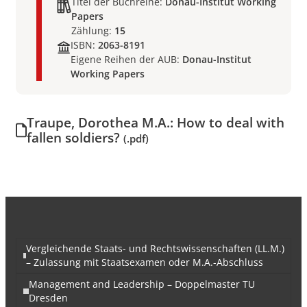
Titel der Buchreihe:
Donau-Institut Working
Papers
Zählung:
15
ISBN:
2063-8191
Eigene Reihen der AUB:
Donau-Institut
Working Papers
Traupe, Dorothea M.A.: How to deal with
fallen soldiers?
(.pdf)
Vergleichende Staats- und Rechtswissenschaften (LL.M.)
– Zulassung mit Staatsexamen oder M.A.-Abschluss
Management and Leadership – Doppelmaster TU
Dresden