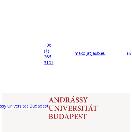
+36
(1)
mako(at)
aub
.eu
ti
266
3101