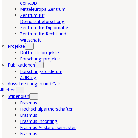
der AUB
Mitteleuropa-Zentrum
Zentrum für
Demokratieforschung
Zentrum für Diplomatie
Zentrum für Recht und
Wirtschaft
Projekte
Drittmittelprojekte
Forschungsprojekte
Publikationen
Forschungsförderung
AUB.log
Ausschreibungen und Calls
NILeben
Stipendien
Erasmus
Hochschulpartnerschaften
Erasmus
Erasmus Incoming
Erasmus Auslandssemester
Erasmus