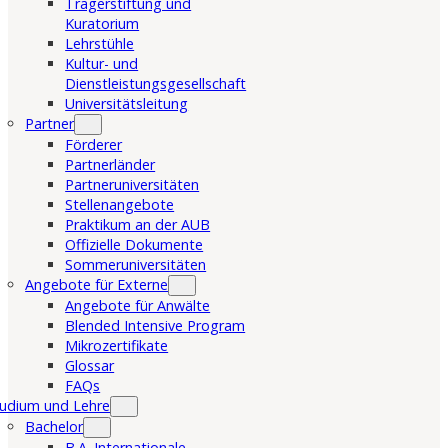
Trägerstiftung und
Kuratorium
Lehrstühle
Kultur- und
Dienstleistungsgesellschaft
Universitätsleitung
Partner
Förderer
Partnerländer
Partneruniversitäten
Stellenangebote
Praktikum an der AUB
Offizielle Dokumente
Sommeruniversitäten
Angebote für Externe
Angebote für Anwälte
Blended Intensive Program
Mikrozertifikate
Glossar
FAQs
udium und Lehre
Bachelor
B.A. Internationale