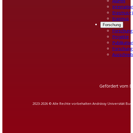
Alumni
Internatio
Erasmus+)
Erasmus
Forschung
Forschung
Projekte
Publikatio
Forschung
Ausschreib
Gefördert vom D
2023-2026 © Alle Rechte vorbehalten Andrássy Universität Bud