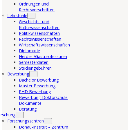
Ordnungen und
Rechtsvorschriften
Lehrstühle
Geschichts- und
Kulturwissenschaften
Politikwissenschaften
Rechtswissenschaften
Wirtschaftswissenschaften
Diplomatie
Herder-/Gastprofessuren
Semesterdaten
Studiengebühren
Bewerbung
Bachelor Bewerbung
Master Bewerbung
PHD Bewerbung
Bewerbung Doktorschule
Dokumente
Beratung
orschung
Forschungszentren
Donau-Institut – Zentrum