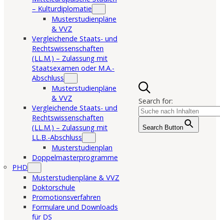
– Kulturdiplomatie
Musterstudienpläne
& VVZ
Vergleichende Staats- und
Rechtswissenschaften
(LL.M.) – Zulassung mit
Staatsexamen oder M.A.-
Abschluss
Musterstudienpläne
& VVZ
Search for:
Vergleichende Staats- und
Rechtswissenschaften
(LL.M.) – Zulassung mit
Search Button
LL.B.-Abschluss
Musterstudienplan
Doppelmasterprogramme
PHD
Musterstudienpläne & VVZ
Doktorschule
Promotionsverfahren
Formulare und Downloads
für DS