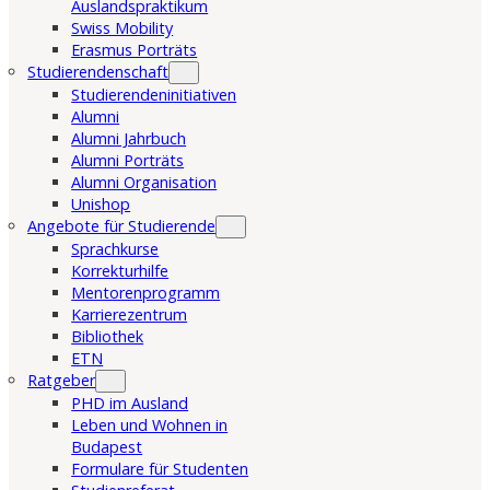
Auslandspraktikum
Swiss Mobility
Erasmus Porträts
Studierendenschaft
Studierendeninitiativen
Alumni
Alumni Jahrbuch
Alumni Porträts
Alumni Organisation
Unishop
Angebote für Studierende
Sprachkurse
Korrekturhilfe
Mentorenprogramm
Karrierezentrum
Bibliothek
ETN
Ratgeber
PHD im Ausland
Leben und Wohnen in
Budapest
Formulare für Studenten