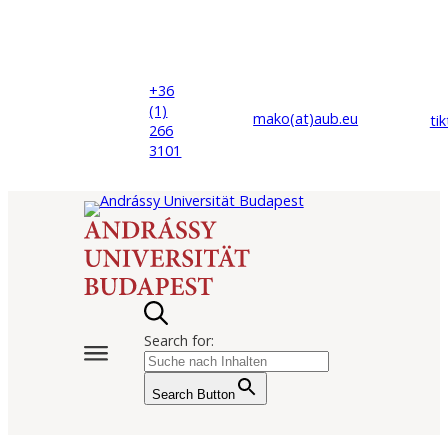
+36
(1)
mako(at)
aub
.eu
ti
266
3101
Search for:
Search Button