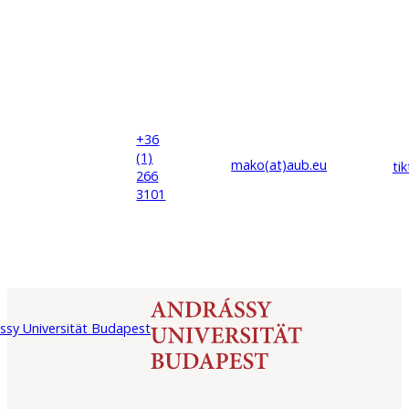
+36
(1)
mako(at)
aub
.eu
ti
266
3101