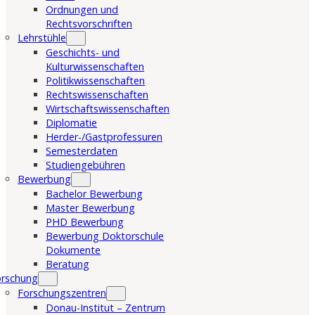
Ordnungen und
Rechtsvorschriften
Lehrstühle
Geschichts- und
Kulturwissenschaften
Politikwissenschaften
Rechtswissenschaften
Wirtschaftswissenschaften
Diplomatie
Herder-/Gastprofessuren
Semesterdaten
Studiengebühren
Bewerbung
Bachelor Bewerbung
Master Bewerbung
PHD Bewerbung
Bewerbung Doktorschule
Dokumente
Beratung
orschung
Forschungszentren
Donau-Institut – Zentrum