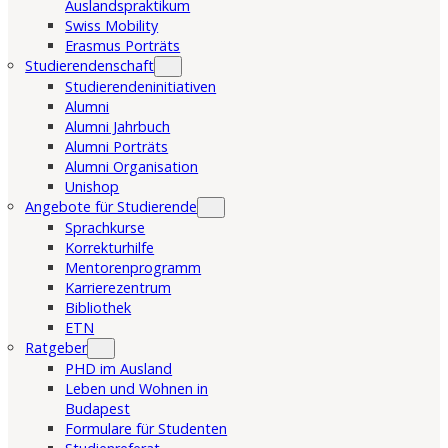
Auslandspraktikum
Swiss Mobility
Erasmus Porträts
Studierendenschaft
Studierendeninitiativen
Alumni
Alumni Jahrbuch
Alumni Porträts
Alumni Organisation
Unishop
Angebote für Studierende
Sprachkurse
Korrekturhilfe
Mentorenprogramm
Karrierezentrum
Bibliothek
ETN
Ratgeber
PHD im Ausland
Leben und Wohnen in
Budapest
Formulare für Studenten