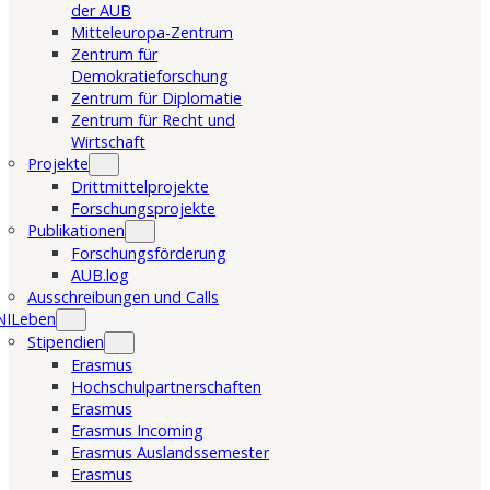
der AUB
Mitteleuropa-Zentrum
Zentrum für
Demokratieforschung
Zentrum für Diplomatie
Zentrum für Recht und
Wirtschaft
Projekte
Drittmittelprojekte
Forschungsprojekte
Publikationen
Forschungsförderung
AUB.log
Ausschreibungen und Calls
NILeben
Stipendien
Erasmus
Hochschulpartnerschaften
Erasmus
Erasmus Incoming
Erasmus Auslandssemester
Erasmus