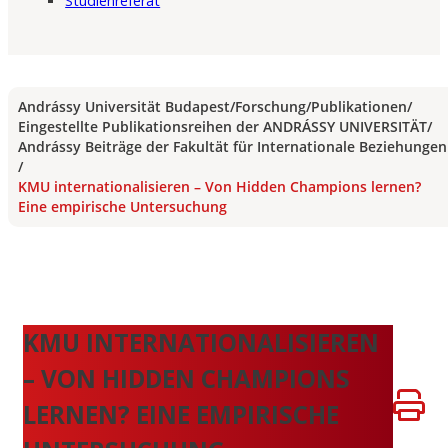
Studienreferat
Andrássy Universität Budapest
/
Forschung
/
Publikationen
/
Eingestellte Publikationsreihen der ANDRÁSSY UNIVERSITÄT
/
Andrássy Beiträge der Fakultät für Internationale Beziehungen
/
KMU internationalisieren – Von Hidden Champions lernen?
Eine empirische Untersuchung
KMU INTERNATIONALISIEREN
– VON HIDDEN CHAMPIONS
LERNEN? EINE EMPIRISCHE