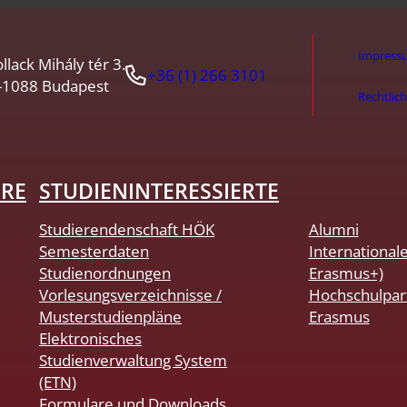
Impress
llack Mihály tér 3.
+36 (1) 266 3101
-1088 Budapest
Rechtlic
HRE
STUDIENINTERESSIERTE
Studierendenschaft HÖK
Alumni
Semesterdaten
International
Studienordnungen
Erasmus+)
Vorlesungsverzeichnisse /
Hochschulpar
Musterstudienpläne
Erasmus
Elektronisches
Studienverwaltung System
(ETN)
Formulare und Downloads