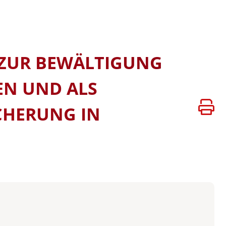
ATEN
VERSITÄTEN
BÜHREN
Z ZUR BEWÄLTIGUNG
EN UND ALS
CHERUNG IN