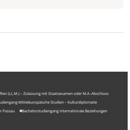
ften (LL.M.) – Zulassung mit Staatsexamen oder M.A.-Abschluss
udiengang Mitteleuropäische Studien – Kulturdiplomatie
r Passau
Bachelorstudiengang Internationale Beziehungen