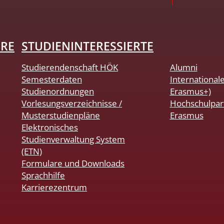
HRE
STUDIENINTERESSIERTE
Studierendenschaft HÖK
Alumni
Semesterdaten
International
Studienordnungen
Erasmus+)
Vorlesungsverzeichnisse /
Hochschulpar
Musterstudienpläne
Erasmus
Elektronisches
Studienverwaltung System
(ETN)
Formulare und Downloads
Sprachhilfe
Karrierezentrum