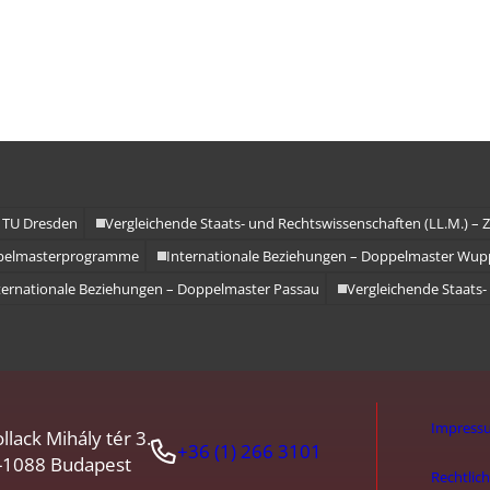
amme
 TU Dresden
Vergleichende Staats- und Rechtswissenschaften (LL.M.) –
pelmasterprogramme
Internationale Beziehungen – Doppelmaster Wup
ternationale Beziehungen – Doppelmaster Passau
Vergleichende Staats-
Impress
llack Mihály tér 3.
+36 (1) 266 3101
-1088 Budapest
Rechtlic