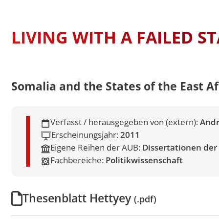
Swiss Mobility
International Econom
STUDIENFÜHRER
Erasmus Porträts
Business
Musterstudienpläne
LIVING WITH A FAILED S
Management and Lead
Musterstudienpläne
Mitteleuropäische Stu
Kulturdiplomatie
Somalia and the States of the East A
Musterstudienpläne
Vergleichende Staats-
Verfasst / herausgegeben von (extern):
Andr
Rechtswissenschaften 
Zulassung mit Staats
Erscheinungsjahr:
2011
M.A.-Abschluss
Eigene Reihen der AUB:
Dissertationen der
Musterstudienpläne
Fachbereiche:
Politikwissenschaft
Vergleichende Staats-
Rechtswissenschaften 
Zulassung mit LL.B.-A
Thesenblatt Hettyey
(.pdf)
Musterstudienplan