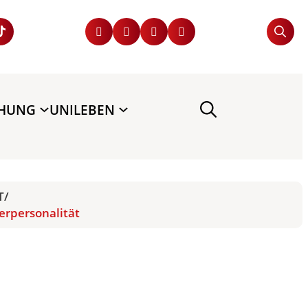
CHUNG
UNILEBEN
T
/
erpersonalität