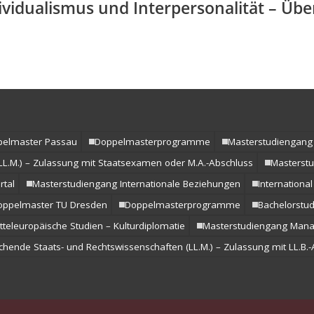
vidualismus und Interpersonalität – Üb
ppelmaster Passau
Doppelmasterprogramme
Masterstudiengang 
LL.M.) – Zulassung mit Staatsexamen oder M.A.-Abschluss
Masterstu
rtal
Masterstudiengang Internationale Beziehungen
Internation
oppelmaster TU Dresden
Doppelmasterprogramme
Bachelorstud
teleuropäische Studien – Kulturdiplomatie
Masterstudiengang Man
chende Staats- und Rechtswissenschaften (LL.M.) – Zulassung mit LL.B.