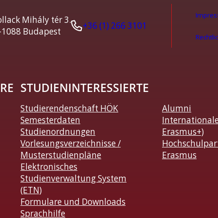
Impre
llack Mihály tér 3.
+36 (1) 266 3101
-1088 Budapest
Rechtli
RE
STUDIENINTERESSIERTE
Studierendenschaft HÖK
Alumni
Semesterdaten
International
Studienordnungen
Erasmus+)
Vorlesungsverzeichnisse /
Hochschulpar
Musterstudienpläne
Erasmus
Elektronisches
Studienverwaltung System
(ETN)
Formulare und Downloads
Sprachhilfe